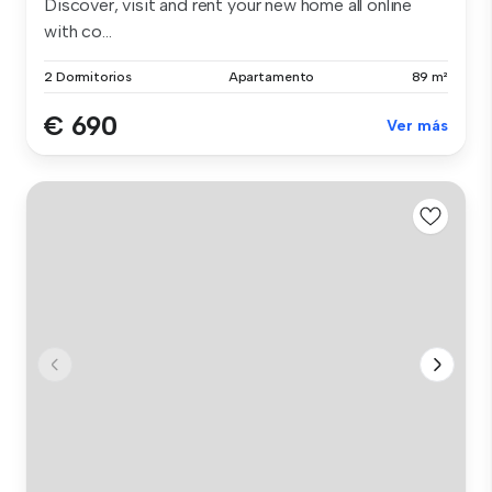
Discover, visit and rent your new home all online
with co...
2 Dormitorios
Apartamento
89 m²
€ 690
Ver más