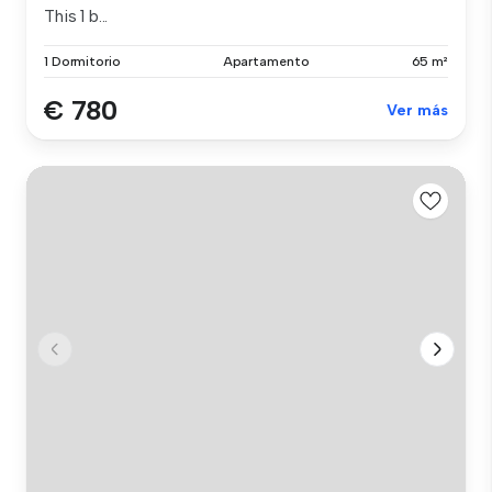
This 1 b...
1 Dormitorio
Apartamento
65 m²
€ 780
Ver más