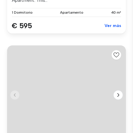
Apartment. This...
1 Dormitorio
Apartamento
40 m²
€ 595
Ver más