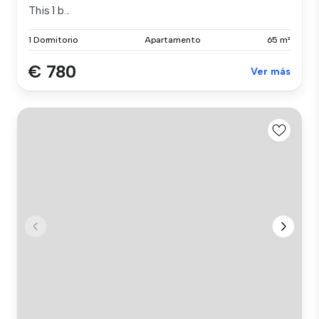
This 1 b...
1 Dormitorio
Apartamento
65 m²
€ 780
Ver más