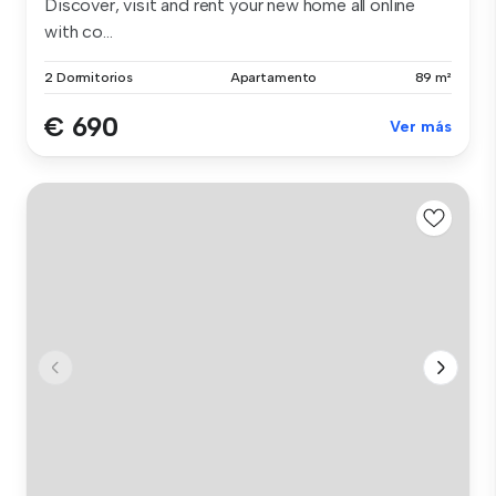
Discover, visit and rent your new home all online
with co...
2 Dormitorios
Apartamento
89 m²
€ 690
Ver más