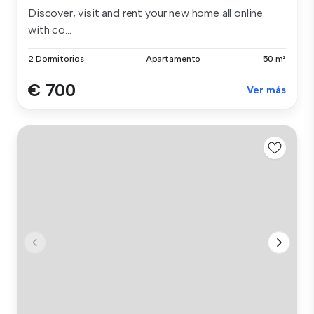
Discover, visit and rent your new home all online
with co...
2 Dormitorios
Apartamento
50 m²
€ 700
Ver más