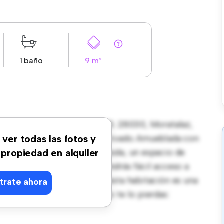
1 baño
9 m²
l Camino de los Vinateros 55. 28030, Moratalaz,
spacio de vida pacífico y privado. Amueblada con
 ver todas las fotos y
ón proporciona una cama cómoda, un espacio de
 propiedad en alquiler
 su increíble ubicación, tendrás fácil acceso a
precio asequible de € 560, esta habitación es una
trate ahora
 vida cómodo y sencillo. No te lo pierdas: