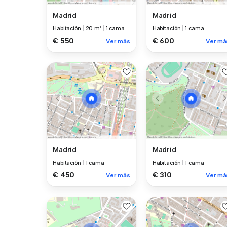
Madrid
Madrid
Habitación
|
20 m²
|
1 cama
Habitación
|
1 cama
€ 550
€ 600
Ver más
Ver má
Madrid
Madrid
Habitación
|
1 cama
Habitación
|
1 cama
€ 450
€ 310
Ver más
Ver má