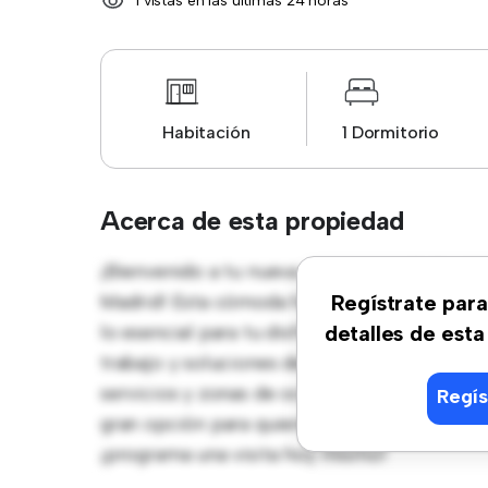
1 vistas en las últimas 24 horas
Habitación
1 Dormitorio
Acerca de esta propiedad
¡Bienvenido a tu nueva estancia en Calle de
Madrid! Esta cómoda habitación ofrece un e
Regístrate para
lo esencial para tu disfrute, esta habitaci
detalles de esta
trabajo y soluciones de almacenamiento. Con
servicios y zonas de ocio cercanas. Con un 
Regís
gran opción para quienes buscan un estilo de
¡programa una visita hoy mismo!