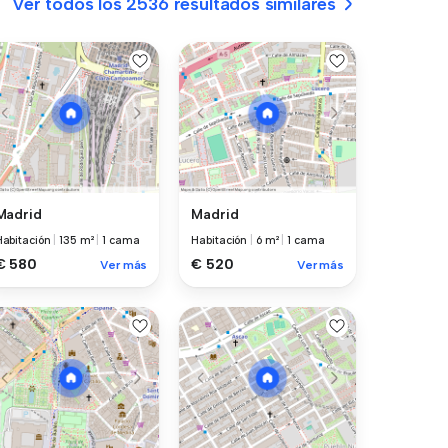
Ver todos los 2536 resultados similares
Madrid
Madrid
Habitación
|
135 m²
|
1 cama
Habitación
|
6 m²
|
1 cama
€ 580
€ 520
Ver más
Ver más