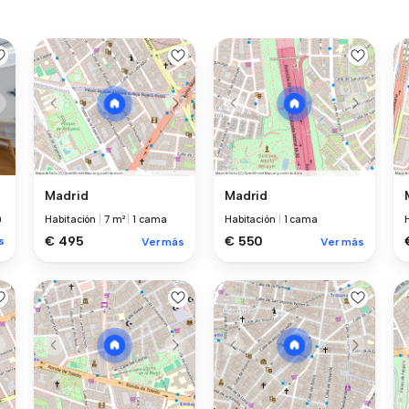
Madrid
Madrid
a
Habitación
|
7 m²
|
1 cama
Habitación
|
1 cama
€ 495
€ 550
s
Ver más
Ver más