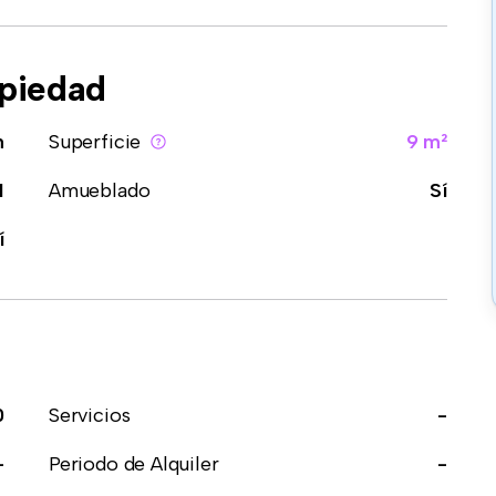
opiedad
n
Superficie
9 m²
1
Amueblado
Sí
í
0
Servicios
-
-
Periodo de Alquiler
-