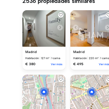
2536 propiedades similares
Madrid
Madrid
Habitación
|
127 m²
|
1 cama
Habitación
|
220 m²
|
1 cam
€ 380
€ 495
Ver más
Ver má