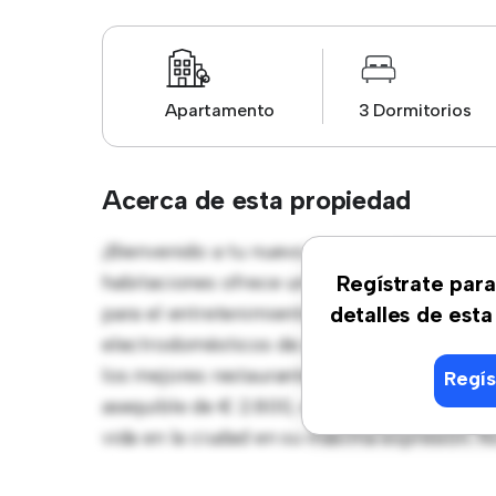
Apartamento
3 Dormitorios
Acerca de esta propiedad
¡Bienvenido a tu nuevo hogar en Málaga, L
habitaciones ofrece un espacio de vida eleg
Regístrate para
para el entretenimiento, y la cocina de es
detalles de esta
electrodomésticos de gama alta. Con su ubic
los mejores restaurantes, tiendas y lugares
Regís
asequible de € 2.800, este apartamento es u
vida en la ciudad en su máxima expresión. N