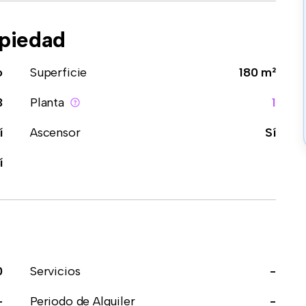
opiedad
o
Superficie
180 m²
3
Planta
1
í
Ascensor
Sí
í
0
Servicios
-
-
Periodo de Alquiler
-