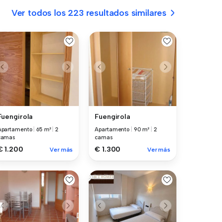
Ver todos los 223 resultados similares
Fuengirola
Fuengirola
Apartamento
|
65 m²
|
2
Apartamento
|
90 m²
|
2
camas
camas
€ 1.200
€ 1.300
Ver más
Ver más