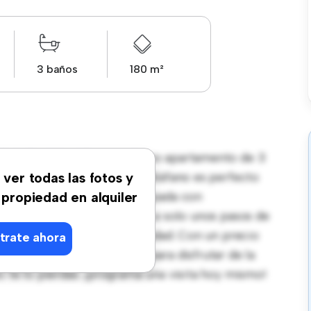
3 baños
180 m²
a Cala De Mijas! Este moderno apartamento de 3
ante y acogedor. El diseño diáfano es perfecto
 ver todas las fotos y
tilo contemporáneo está equipada con
 propiedad en alquiler
ación privilegiada, estarás a solo unos pasos de
 de entretenimiento de la ciudad. Con un precio
trate ahora
na oportunidad fantástica para disfrutar de la
o te lo pierdas: ¡programa una visita hoy mismo!