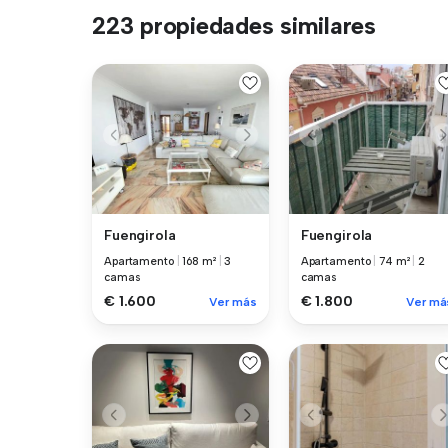
223 propiedades similares
Fuengirola
Fuengirola
Apartamento
|
168 m²
|
3
Apartamento
|
74 m²
|
2
camas
camas
€ 1.600
€ 1.800
Ver más
Ver má