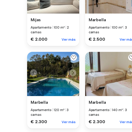
Mijas
Marbella
Apartamento
|
100 m²
|
2
Apartamento
|
100 m²
|
3
camas
camas
€ 2.000
€ 2.500
Ver más
Ver má
Marbella
Marbella
Apartamento
|
120 m²
|
3
Apartamento
|
140 m²
|
3
camas
camas
€ 2.300
€ 2.300
Ver más
Ver má