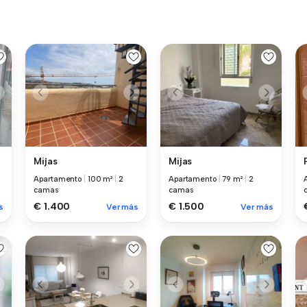
Mijas
Mijas
Apartamento
|
100 m²
|
2
Apartamento
|
79 m²
|
2
camas
camas
€ 1.400
€ 1.500
s
Ver más
Ver más