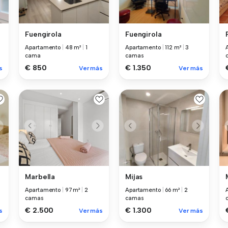
Fuengirola
Fuengirola
Apartamento
|
48 m²
|
1
Apartamento
|
112 m²
|
3
cama
camas
€ 850
€ 1.350
s
Ver más
Ver más
Marbella
Mijas
Apartamento
|
97 m²
|
2
Apartamento
|
66 m²
|
2
camas
camas
€ 2.500
€ 1.300
s
Ver más
Ver más