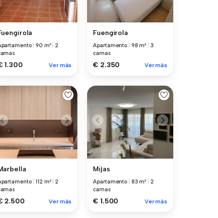
Fuengirola
Fuengirola
Apartamento
|
90 m²
|
2
Apartamento
|
98 m²
|
3
camas
camas
€ 1.300
€ 2.350
Ver más
Ver más
Marbella
Mijas
Apartamento
|
112 m²
|
2
Apartamento
|
83 m²
|
2
camas
camas
€ 2.500
€ 1.500
Ver más
Ver más