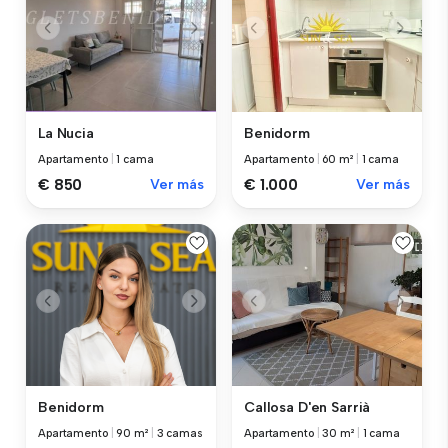
La Nucia
Benidorm
Apartamento
|
1 cama
Apartamento
|
60 m²
|
1 cama
€ 850
Ver más
€ 1.000
Ver más
Benidorm
Callosa D'en Sarrià
Apartamento
|
90 m²
|
3 camas
Apartamento
|
30 m²
|
1 cama