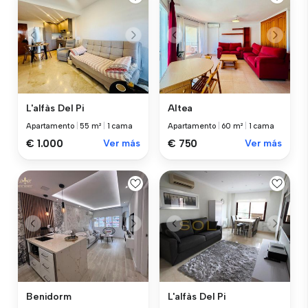
L'alfàs Del Pi
Altea
Apartamento
|
55 m²
|
1 cama
Apartamento
|
60 m²
|
1 cama
€ 1.000
Ver más
€ 750
Ver más
Benidorm
L'alfàs Del Pi