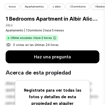
Inicio
Apartamentos
L'albir
1 Dormitorio
1 Bedro
1 Bedrooms Apartment in Albir Alicante (Costa Blanca)
Albir
Apartamento
|
1 Dormitorio
|
hace 5 meses
Último escaneo: Hace 2 horas
0 vistas en las últimas 24 horas
Haz una pregunta
Acerca de esta propiedad
¡Bienvenido a tu nuevo hogar en Albir! Este moderno
apartamento de 1 habitaciones ofrece un espacio de
Regístrate para ver todas las
vida elegante y acogedor. El diseño diáfano es perfecto
fotos y detalles de esta
para el entretenimiento, y la cocina de estilo
propiedad en alquiler