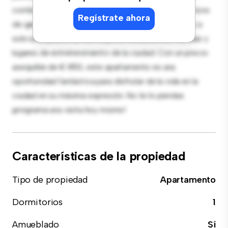
contemporáneo está equipada con electrodomésticos
Regístrate ahora
de gama alta. Con su ubicación privilegiada, estarás a
solo unos pasos de los mejores restaurantes, tiendas y
lugares de entretenimiento de la ciudad. Con un precio
asequible de € 850, este apartamento es una
oportunidad fantástica para disfrutar de la vida en la
ciudad en su máxima expresión. No te lo pierdas:
¡programa una visita hoy mismo!
Características de la propiedad
Tipo de propiedad
Apartamento
Dormitorios
1
Amueblado
Sí