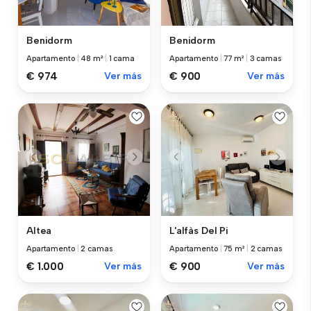
Benidorm
Benidorm
Apartamento
|
48 m²
|
1 cama
Apartamento
|
77 m²
|
3 camas
€ 974
Ver más
€ 900
Ver más
Altea
L'alfàs Del Pi
Apartamento
|
2 camas
Apartamento
|
75 m²
|
2 camas
€ 1.000
Ver más
€ 900
Ver más