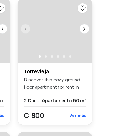
Torrevieja
Discover this cozy ground-
floor apartment for rent in
Tor...
to
2 Dormitorios
Apartamento
50 m²
€ 800
ás
Ver más