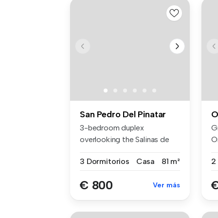
San Pedro Del Pinatar
O
3-bedroom duplex
G
overlooking the Salinas de
O
San Pedro del...
Fi
3 Dormitorios
Casa
81 m²
€ 800
€
Ver más