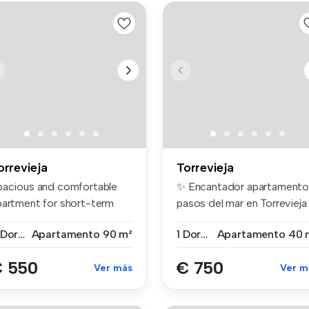
orrevieja
Torrevieja
pacious and comfortable
✨ Encantador apartamento
partment for short-term
pasos del mar en Torrevieja
ntal,...
¿B...
2 Dormitorios
Apartamento
90 m²
1 Dormitorio
Apartamento
40 
 550
€ 750
Ver más
Ver m