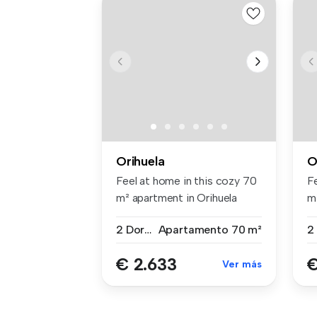
Orihuela
O
Feel at home in this cozy 70
F
m² apartment in Orihuela
m
Cos...
Co
2 Dormitorios
Apartamento
70 m²
€ 2.633
€
Ver más