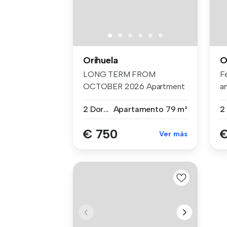
Orihuela
O
LONG TERM FROM
F
OCTOBER 2026 Apartment
a
in the 1st floor no...
ap
2 Dormitorios
Apartamento
79 m²
€ 750
€
Ver más