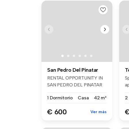
San Pedro Del Pinatar
T
RENTAL OPPORTUNITY IN
S
SAN PEDRO DEL PINATAR
a
250m FROM THE...
re
1 Dormitorio
Casa
42 m²
€ 600
€
Ver más