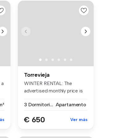
Torrevieja
 a
WINTER RENTAL: The
advertised monthly price is
only appli...
m²
3 Dormitorios
Apartamento
€ 650
ás
Ver más