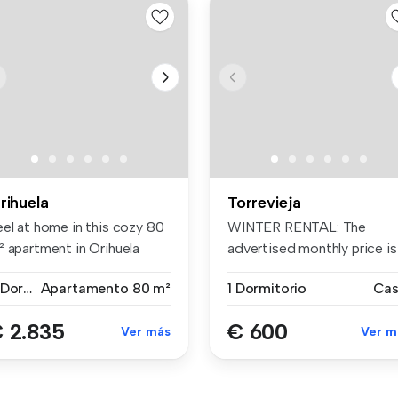
rihuela
Torrevieja
eel at home in this cozy 80
WINTER RENTAL: The
² apartment in Orihuela
advertised monthly price is
s...
only appli...
2 Dormitorios
Apartamento
80 m²
1 Dormitorio
Ca
 2.835
€ 600
Ver más
Ver m