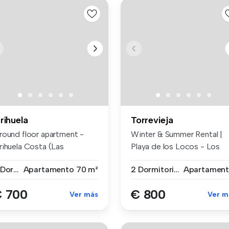
rihuela
Torrevieja
round floor apartment -
Winter & Summer Rental |
rihuela Costa (Las
Playa de los Locos - Los
lipinas) ,...
Frutale...
2 Dormitorios
Apartamento
70 m²
2 Dormitorios
Apartamen
 700
€ 800
Ver más
Ver m