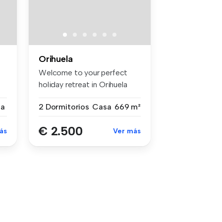
Orihuela
Welcome to your perfect
holiday retreat in Orihuela
Costa...
sa
2 Dormitorios
Casa
669 m²
€ 2.500
ás
Ver más