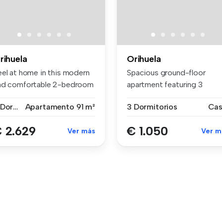
rihuela
Orihuela
eel at home in this modern
Spacious ground-floor
nd comfortable 2-bedroom
apartment featuring 3
a...
bedrooms and ...
2 Dormitorios
Apartamento
91 m²
3 Dormitorios
Ca
 2.629
€ 1.050
Ver más
Ver m