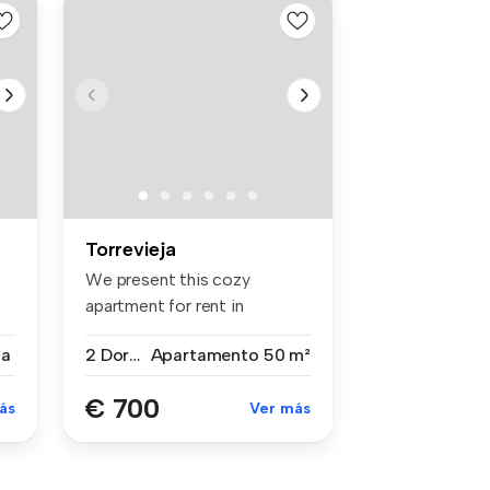
Torrevieja
We present this cozy
apartment for rent in
Torrevieja (Al...
sa
2 Dormitorios
Apartamento
50 m²
€ 700
ás
Ver más