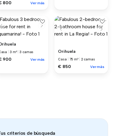
€ 800
Ver más
Orihuela
Orihuela
Casa
|
3 m²
|
3 camas
€ 900
Ver más
Casa
|
75 m²
|
2 camas
€ 850
Ver más
us criterios de búsqueda