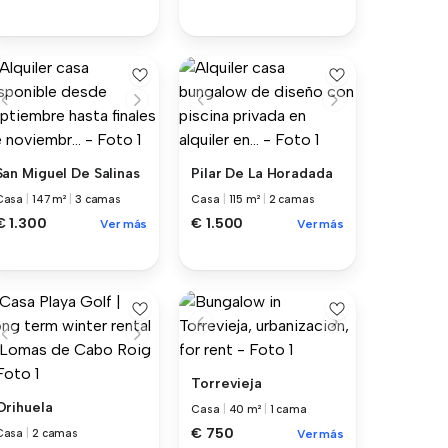
San Miguel De Salinas
Pilar De La Horadada
Casa
|
147 m²
|
3 camas
Casa
|
115 m²
|
2 camas
€ 1.300
€ 1.500
Ver más
Ver más
Torrevieja
Orihuela
Casa
|
40 m²
|
1 cama
€ 750
Casa
|
2 camas
Ver más