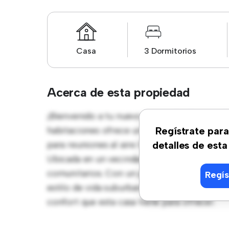
Casa
3 Dormitorios
Acerca de esta propiedad
¡Bienvenido a tu nuevo oasis suburbano en 
habitaciones ofrece un ambiente espacioso y
Regístrate para
para reuniones al aire libre, y el interior a
detalles de esta
Ubicada en un vecindario familiar, tendrás a
comunitarios. Con un precio asequible de € 
Regís
estilo de vida suburbano tranquilo. Programa
confort que esta casa tiene para ofrecer.