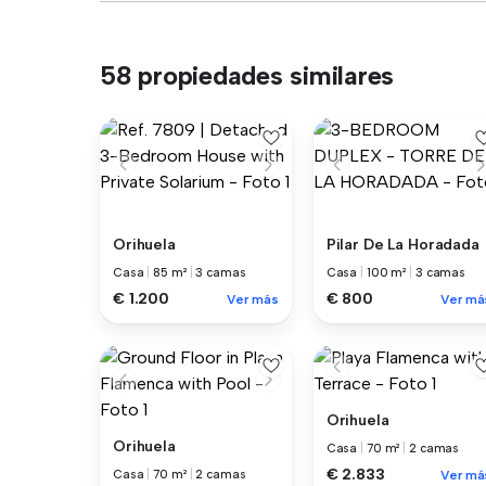
58 propiedades similares
Orihuela
Pilar De La Horadada
Casa
|
85 m²
|
3 camas
Casa
|
100 m²
|
3 camas
€ 1.200
€ 800
Ver más
Ver má
Orihuela
Orihuela
Casa
|
70 m²
|
2 camas
€ 2.833
Casa
|
70 m²
|
2 camas
Ver má