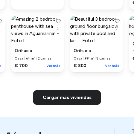
Orihuela
Orihuela
Casa
|
64 m²
|
2 camas
Casa
|
99 m²
|
3 camas
€ 700
€ 800
s
Ver más
Ver más
Cargar más viviendas
T