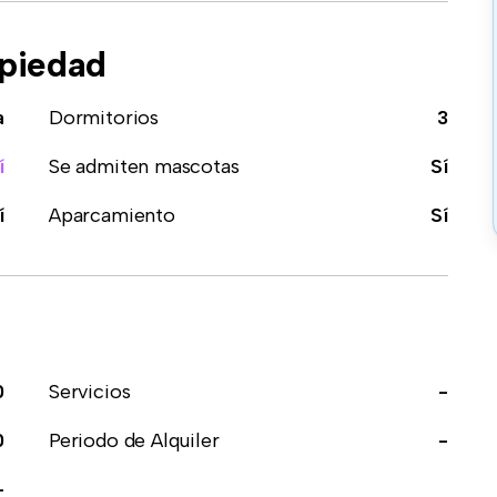
opiedad
a
Dormitorios
3
í
Se admiten mascotas
Sí
í
Aparcamiento
Sí
0
Servicios
-
0
Periodo de Alquiler
-
-