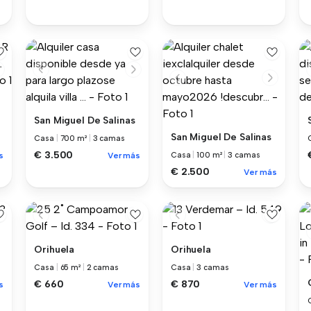
San Miguel De Salinas
San Miguel De Salinas
Casa
|
700 m²
|
3 camas
€ 3.500
s
Ver más
Casa
|
100 m²
|
3 camas
€ 2.500
Ver más
Orihuela
Orihuela
Casa
|
65 m²
|
2 camas
Casa
|
3 camas
€ 660
€ 870
s
Ver más
Ver más