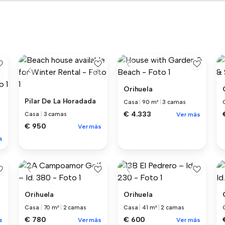
Orihuela
Pilar De La Horadada
Casa
|
90 m²
|
3 camas
€ 4.333
Casa
|
3 camas
Ver más
€ 950
Ver más
s
Orihuela
Orihuela
Casa
|
70 m²
|
2 camas
Casa
|
41 m²
|
2 camas
€ 780
€ 600
s
Ver más
Ver más