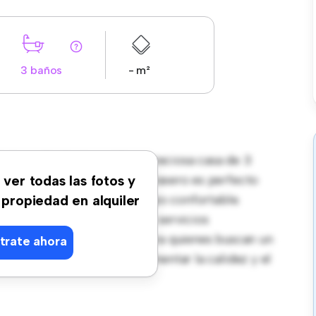
3 baños
- m²
Dolores De Pacheco! Esta preciosa casa de 3
 acogedor. El gran jardín trasero es perfecto
 ver todas las fotos y
cogedor proporciona un refugio confortable.
 propiedad en alquiler
cceso a parques, escuelas y servicios
4.710, esta casa es ideal para quienes buscan un
trate ahora
 una visita hoy para experimentar la calidez y el