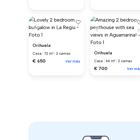
Orihuela
Orihuela
Casa
|
72 m²
|
2 camas
€ 650
Ver más
Casa
|
64 m²
|
2 camas
€ 700
Ver má