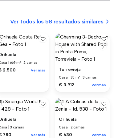
Ver todos los 58 resultados similares
Orihuela
Casa
|
669 m²
|
2 camas
Torrevieja
€ 2.500
Ver más
Casa
|
85 m²
|
3 camas
€ 3.912
Ver más
Orihuela
Orihuela
Casa
|
3 camas
Casa
|
2 camas
€ 780
€ 630
Ver más
Ver más