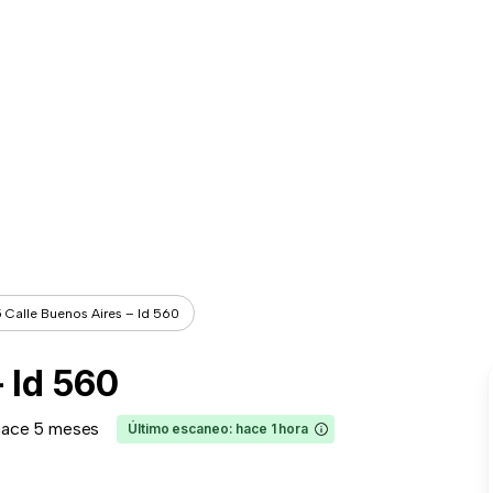
5 Calle Buenos Aires – Id 560
 Id 560
hace 5 meses
Último escaneo: hace 1 hora