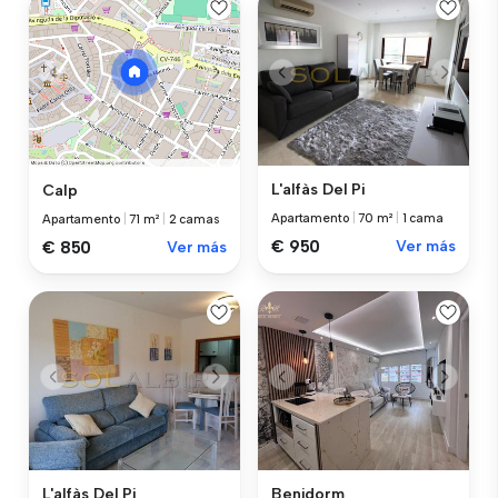
L'alfàs Del Pi
Calp
Apartamento
|
70 m²
|
1 cama
Apartamento
|
71 m²
|
2 camas
€ 950
Ver más
€ 850
Ver más
L'alfàs Del Pi
Benidorm