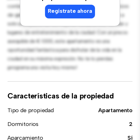
contemporáneo está equipada con electrodomésticos
Regístrate ahora
de gama alta. Con su ubicación privilegiada, estarás a
solo unos pasos de los mejores restaurantes, tiendas y
lugares de entretenimiento de la ciudad. Con un precio
asequible de € 1.000, este apartamento es una
oportunidad fantástica para disfrutar de la vida en la
ciudad en su máxima expresión. No te lo pierdas:
¡programa una visita hoy mismo!
Características de la propiedad
Tipo de propiedad
Apartamento
Dormitorios
2
Aparcamiento
Sí