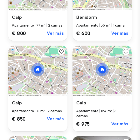
Calp
Benidorm
Apartamento
|
77 m²
|
2 camas
Apartamento
|
55 m²
|
1 cama
€ 800
Ver más
€ 600
Ver más
Calp
Calp
Apartamento
|
71 m²
|
2 camas
Apartamento
|
124 m²
|
3
camas
€ 850
Ver más
€ 975
Ver más