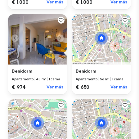
€ 1.000
Ver más
€ 1.000
Ver más
Benidorm
Benidorm
Apartamento
|
48 m²
|
1 cama
Apartamento
|
56 m²
|
1 cama
€ 974
Ver más
€ 650
Ver más