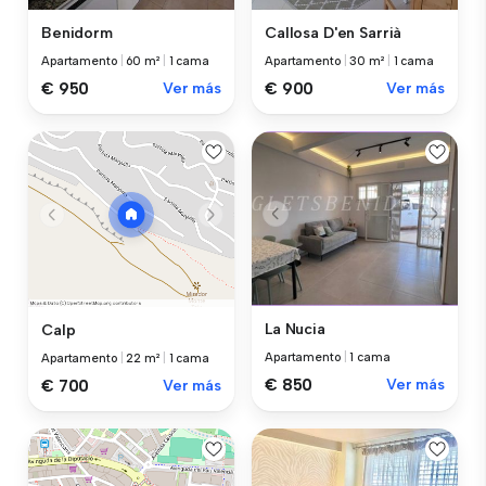
Benidorm
Callosa D'en Sarrià
Apartamento
|
60 m²
|
1 cama
Apartamento
|
30 m²
|
1 cama
€ 950
Ver más
€ 900
Ver más
La Nucia
Calp
Apartamento
|
1 cama
Apartamento
|
22 m²
|
1 cama
€ 850
Ver más
€ 700
Ver más