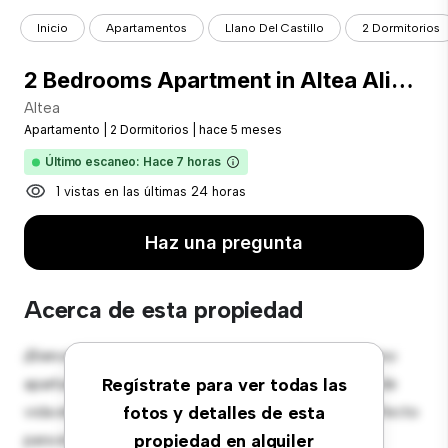
Inicio
Apartamentos
Llano Del Castillo
2 Dormitorios
2 Bedrooms Apartment in Altea Alicante (Costa Blanca)
Altea
Apartamento
|
2 Dormitorios
|
hace 5 meses
Último escaneo: Hace 7 horas
1 vistas en las últimas 24 horas
Haz una pregunta
Acerca de esta propiedad
¡Bienvenido a tu nuevo hogar en Altea! Este moderno
apartamento de 2 habitaciones ofrece un espacio de
Regístrate para ver todas las
vida elegante y acogedor. El diseño diáfano es perfecto
fotos y detalles de esta
para el entretenimiento, y la cocina de estilo
propiedad en alquiler