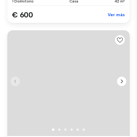
1 Dormitorio
Casa
42 m²
€ 600
Ver más