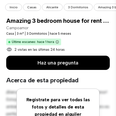
Inicio
Casas
Alicante
3 Dormitorios
Amazing 3 b
Amazing 3 bedroom house for rent in Campoamor
Campoamor
Casa
|
3 m²
|
3 Dormitorios
|
hace 5 meses
Último escaneo: hace 1 hora
2 vistas en las últimas 24 horas
Haz una pregunta
Acerca de esta propiedad
¡Bienvenido a tu nuevo oasis suburbano en Campoamor!
Esta preciosa casa de 3 habitaciones ofrece un
Regístrate para ver todas las
ambiente espacioso y acogedor. El gran jardín trasero es
fotos y detalles de esta
perfecto para reuniones al aire libre, y el interior
propiedad en alquiler