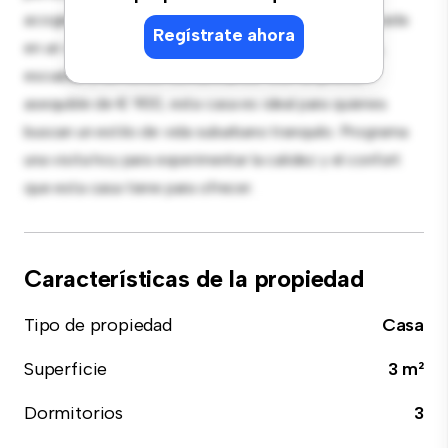
acogedor proporciona un refugio confortable. Ubicada
Regístrate ahora
en un vecindario familiar, tendrás acceso a parques,
escuelas y servicios comunitarios. Con un precio
asequible de € 900, esta casa es ideal para quienes
buscan un estilo de vida suburbano tranquilo. Programa
una visita hoy para experimentar la calidez y el confort
que esta casa tiene para ofrecer.
Características de la propiedad
Tipo de propiedad
Casa
Superficie
3 m²
Dormitorios
3