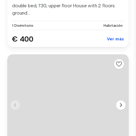
double bed, 1'30, upper floor House with 2 floors:
ground...
1 Dormitorio
Habitación
€ 400
Ver más