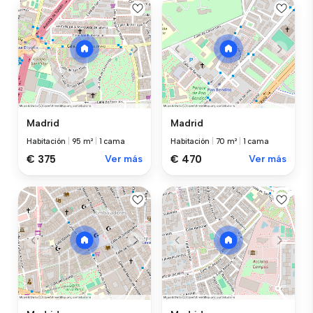
Madrid
Madrid
Habitación
|
95 m²
|
1 cama
Habitación
|
70 m²
|
1 cama
€ 375
Ver más
€ 470
Ver más