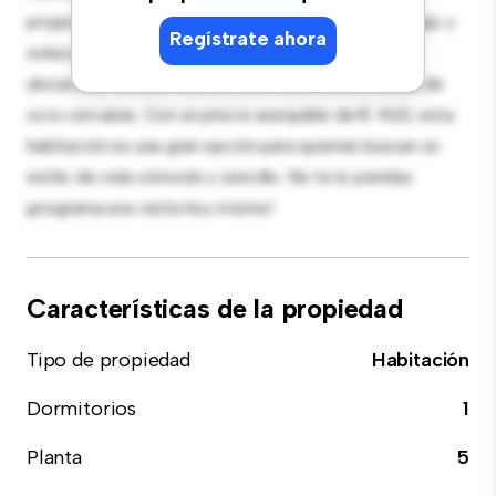
proporciona una cama cómoda, un espacio de trabajo y
Regístrate ahora
soluciones de almacenamiento. Con su increíble
ubicación, tendrás fácil acceso a servicios y zonas de
ocio cercanas. Con un precio asequible de € 460, esta
habitación es una gran opción para quienes buscan un
estilo de vida cómodo y sencillo. No te lo pierdas:
¡programa una visita hoy mismo!
Características de la propiedad
Tipo de propiedad
Habitación
Dormitorios
1
Planta
5