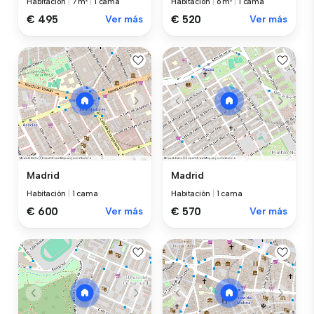
Habitación
|
7 m²
|
1 cama
Habitación
|
6 m²
|
1 cama
€ 495
Ver más
€ 520
Ver más
Madrid
Madrid
Habitación
|
1 cama
Habitación
|
1 cama
€ 600
Ver más
€ 570
Ver más