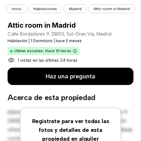
Inicio
Habitaciones
Madrid
Attic room in Madrid
Attic room in Madrid
Calle Bordadores 9. 28013, Sol-Gran Vía, Madrid
Habitación
|
1 Dormitorio
|
hace 5 meses
Último escaneo: Hace 10 horas
1 vistas en las últimas 24 horas
Haz una pregunta
Acerca de esta propiedad
¡Bienvenido a tu nueva estancia en Calle Bordadores 9.
28013, Sol-Gran Vía, Madrid! Esta cómoda habitación
Regístrate para ver todas las
ofrece un espacio de vida pacífico y privado. Amueblada
fotos y detalles de esta
con lo esencial para tu disfrute, esta habitación
propiedad en alquiler