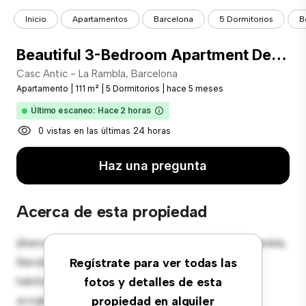
Inicio
Apartamentos
Barcelona
5 Dormitorios
B
Beautiful 3-Bedroom Apartment Designed in the 1900´s
Casc Antic - La Rambla, Barcelona
Apartamento
|
111 m²
|
5 Dormitorios
|
hace 5 meses
Último escaneo: Hace 2 horas
0 vistas en las últimas 24 horas
Haz una pregunta
Acerca de esta propiedad
¡Bienvenido a tu nuevo hogar en Casc Antic - La Rambla,
Barcelona! Este moderno apartamento de 5
Regístrate para ver todas las
habitaciones ofrece un espacio de vida elegante y
fotos y detalles de esta
acogedor. El diseño diáfano es perfecto para el
propiedad en alquiler