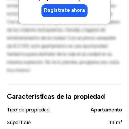
entretenimiento, y la cocina de estilo contemporáneo
Regístrate ahora
está equipada con electrodomésticos de gama alta.
Con su ubicación privilegiada, estarás a solo unos pasos
de los mejores restaurantes, tiendas y lugares de
entretenimiento de la ciudad. Con un precio asequible
de € 2.145, este apartamento es una oportunidad
fantástica para disfrutar de la vida en la ciudad en su
máxima expresión. No te lo pierdas: ¡programa una visita
hoy mismo!
Características de la propiedad
Tipo de propiedad
Apartamento
Superficie
111 m²