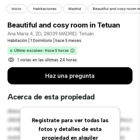
Inicio
Habitaciones
Madrid
Beautiful and cosy room i
Beautiful and cosy room in Tetuan
Ana María 4, 2D, 28039 MADRID, Tetuán
Habitación
|
1 Dormitorio
|
hace 5 meses
Último escaneo: Hace 5 horas
1 vistas en las últimas 24 horas
Haz una pregunta
Acerca de esta propiedad
¡Bienvenido a tu nueva estancia en Ana María 4, 2D,
28039 MADRID, Tetuán! Esta cómoda habitación ofrece
Regístrate para ver todas las
un espacio de vida pacífico y privado. Amueblada con lo
fotos y detalles de esta
esencial para tu disfrute, esta habitación proporciona
propiedad en alquiler