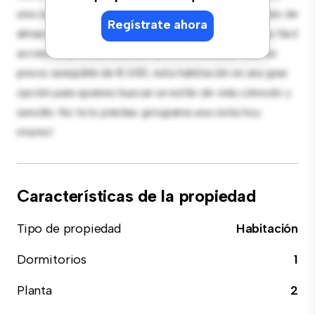
una cama cómoda, un espacio de trabajo y soluciones de
Regístrate ahora
almacenamiento. Con su increíble ubicación, tendrás fácil
acceso a servicios y zonas de ocio cercanas. Con un
precio asequible de € 630, esta habitación es una gran
opción para quienes buscan un estilo de vida cómodo y
sencillo. No te lo pierdas: ¡programa una visita hoy
mismo!
Características de la propiedad
Tipo de propiedad
Habitación
Dormitorios
1
Planta
2