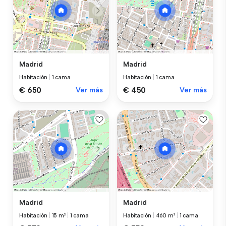
Madrid
Madrid
Habitación
|
1 cama
Habitación
|
1 cama
€ 650
Ver más
€ 450
Ver más
Madrid
Madrid
Habitación
|
15 m²
|
1 cama
Habitación
|
460 m²
|
1 cama