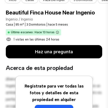
Inicio
Casas
Playa Del Inglés
3 Dormitorios
Beau
Beautiful Finca House Near Ingenio
Ingenio / Ingenio
Casa
|
95 m²
|
3 Dormitorios
|
hace 5 meses
Último escaneo: Hace 13 horas
1 vistas en las últimas 24 horas
Haz una pregunta
Acerca de esta propiedad
¡Bienvenido a tu nuevo oasis suburbano en Ingenio /
Ingenio! Esta preciosa casa de 3 habitaciones ofrece un
Regístrate para ver todas las
ambiente espacioso y acogedor. El gran jardín trasero es
fotos y detalles de esta
perfecto para reuniones al aire libre, y el interior
propiedad en alquiler
acogedor proporciona un refugio confortable. Ubicada