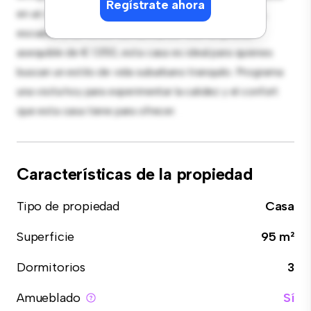
Regístrate ahora
en un vecindario familiar, tendrás acceso a parques,
escuelas y servicios comunitarios. Con un precio
asequible de € 1.350, esta casa es ideal para quienes
buscan un estilo de vida suburbano tranquilo. Programa
una visita hoy para experimentar la calidez y el confort
que esta casa tiene para ofrecer.
Características de la propiedad
Tipo de propiedad
Casa
Superficie
95 m²
Dormitorios
3
Amueblado
Sí