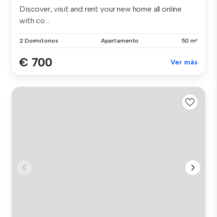
Discover, visit and rent your new home all online
with co...
2 Dormitorios
Apartamento
50 m²
€ 700
Ver más