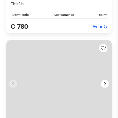
This 1 b...
1 Dormitorio
Apartamento
65 m²
€ 780
Ver más