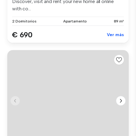
Discover, visit and rent your new home all online
with co...
2 Dormitorios
Apartamento
89 m²
€ 690
Ver más