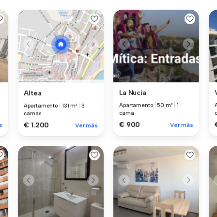
La Nucia
Altea
Apartamento
|
50 m²
|
1
Apartamento
|
131 m²
|
3
cama
camas
€ 900
€ 1.200
s
Ver más
Ver más