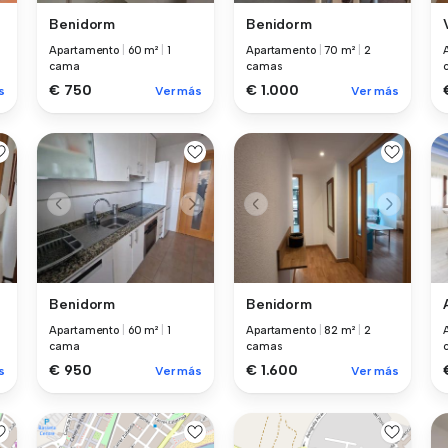
Benidorm
Benidorm
Apartamento
|
60 m²
|
1
Apartamento
|
70 m²
|
2
cama
camas
€ 750
€ 1.000
s
Ver más
Ver más
Benidorm
Benidorm
Apartamento
|
60 m²
|
1
Apartamento
|
82 m²
|
2
cama
camas
€ 950
€ 1.600
s
Ver más
Ver más