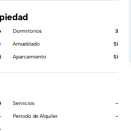
opiedad
o
Dormitorios
3
0
Amueblado
Sí
í
Aparcamiento
Sí
0
Servicios
-
-
Periodo de Alquiler
-
-