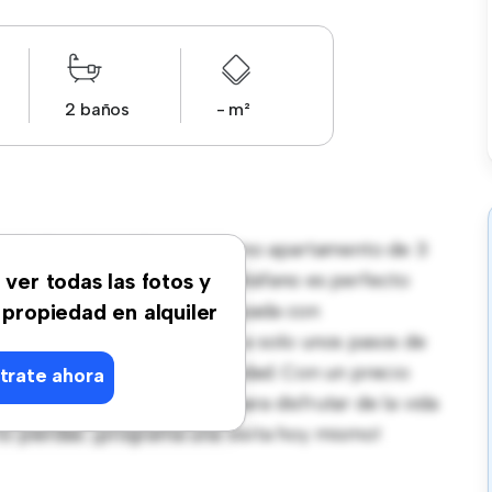
2 baños
- m²
each, Benidorm! Este moderno apartamento de 3
ante y acogedor. El diseño diáfano es perfecto
 ver todas las fotos y
tilo contemporáneo está equipada con
 propiedad en alquiler
ación privilegiada, estarás a solo unos pasos de
 de entretenimiento de la ciudad. Con un precio
trate ahora
a oportunidad fantástica para disfrutar de la vida
lo pierdas: ¡programa una visita hoy mismo!