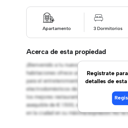
Apartamento
3 Dormitorios
Acerca de esta propiedad
¡Bienvenido a tu nuevo hogar en Levante B
habitaciones ofrece un espacio de vida eleg
Regístrate para
para el entretenimiento, y la cocina de es
detalles de esta
electrodomésticos de gama alta. Con su ubic
los mejores restaurantes, tiendas y lugares
Regís
asequible de € 1.500, este apartamento es un
en la ciudad en su máxima expresión. No te 