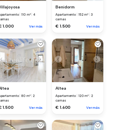
Villajoyosa
Benidorm
Apartamento
|
110 m²
|
4
Apartamento
|
152 m²
|
3
camas
camas
€ 1.000
€ 1.500
Ver más
Ver más
Altea
Altea
Apartamento
|
80 m²
|
2
Apartamento
|
120 m²
|
2
camas
camas
€ 1.500
€ 1.600
Ver más
Ver más