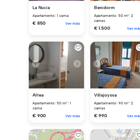
La Nucia
Benidorm
Apartamento
|
1 cama
Apartamento
|
50 m²
|
2
camas
€ 850
Ver más
€ 1.500
Ver má
Altea
Villajoyosa
Apartamento
|
50 m²
|
1
Apartamento
|
90 m²
|
2
cama
camas
€ 900
€ 990
Ver más
Ver má