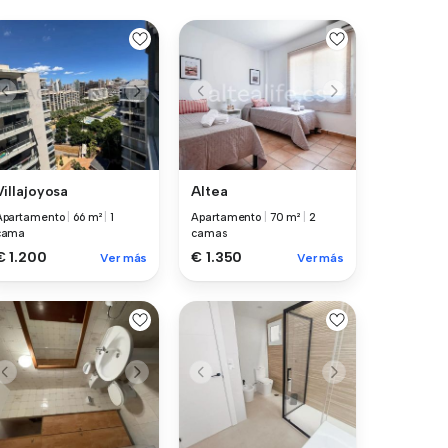
Villajoyosa
Altea
Apartamento
|
66 m²
|
1
Apartamento
|
70 m²
|
2
cama
camas
€ 1.200
€ 1.350
Ver más
Ver más