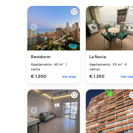
Benidorm
La Nucia
Apartamento
|
60 m²
|
1
Apartamento
|
90 m²
|
4
cama
camas
€ 1.200
€ 1.250
Ver más
Ver má