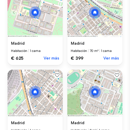
Madrid
Madrid
Habitación
|
1 cama
Habitación
|
70 m²
|
1 cama
€ 625
Ver más
€ 399
Ver más
Madrid
Madrid