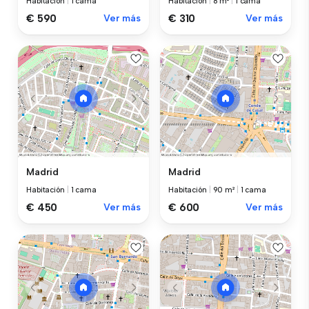
Habitación
|
1 cama
Habitación
|
8 m²
|
1 cama
€ 590
Ver más
€ 310
Ver más
Madrid
Madrid
Habitación
|
1 cama
Habitación
|
90 m²
|
1 cama
€ 450
Ver más
€ 600
Ver más