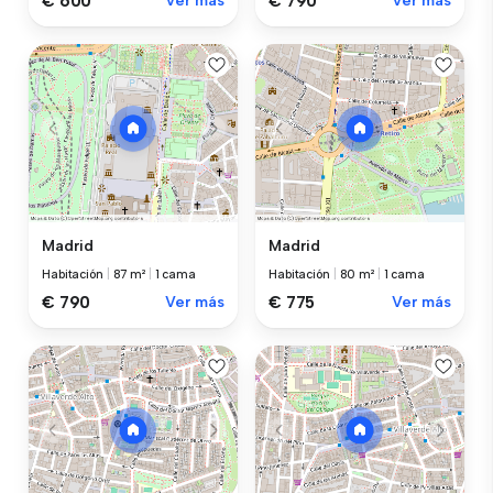
€ 600
Ver más
€ 790
Ver más
Madrid
Madrid
Habitación
|
87 m²
|
1 cama
Habitación
|
80 m²
|
1 cama
€ 790
Ver más
€ 775
Ver más