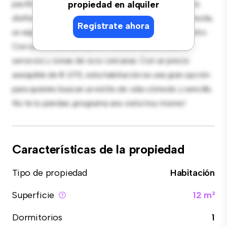
pacífico y privado. Amueblada con lo esencial para tu
propiedad en alquiler
disfrute, esta habitación proporciona una cama cómoda,
Regístrate ahora
un espacio de trabajo y soluciones de almacenamiento.
Con su increíble ubicación, tendrás fácil acceso a
servicios y zonas de ocio cercanas. Con un precio
asequible de € 670, esta habitación es una gran opción
para quienes buscan un estilo de vida cómodo y sencillo.
No te lo pierdas: ¡programa una visita hoy mismo!
Características de la propiedad
Tipo de propiedad
Habitación
Superficie
12 m²
Dormitorios
1