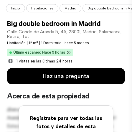
Inicio
Habitaciones
Madrid
Big double bedroom in Ma
Big double bedroom in Madrid
Calle Conde de Aranda 5, 4A, 28001, Madrid, Salamanca,
Retiro, Tbt
Habitación
|
12 m²
|
1 Dormitorio
|
hace 5 meses
Último escaneo: Hace 9 horas
1 vistas en las últimas 24 horas
Haz una pregunta
Acerca de esta propiedad
¡Bienvenido a tu nueva estancia en Calle Conde de
Aranda 5, 4A, 28001, Madrid, Salamanca, Retiro, Tbt!
Regístrate para ver todas las
Esta cómoda habitación ofrece un espacio de vida
fotos y detalles de esta