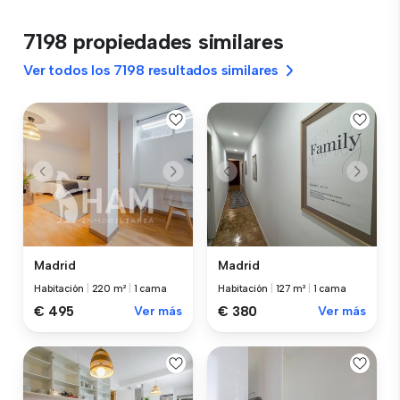
7198 propiedades similares
Ver todos los 7198 resultados similares
Madrid
Madrid
Habitación
|
220 m²
|
1 cama
Habitación
|
127 m²
|
1 cama
€ 495
Ver más
€ 380
Ver más