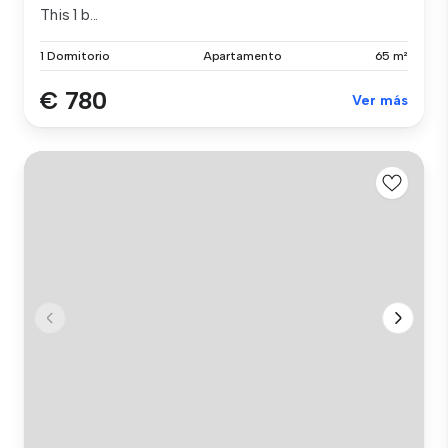
This 1 b...
1 Dormitorio
Apartamento
65 m²
€ 780
Ver más