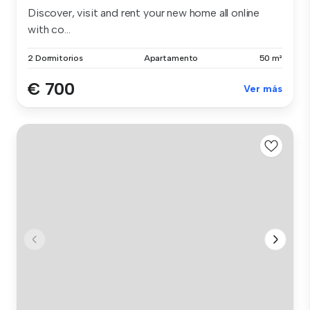
Discover, visit and rent your new home all online
with co...
2 Dormitorios
Apartamento
50 m²
€ 700
Ver más