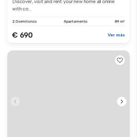
Discover, visit and rent your new home all online
with co...
2 Dormitorios
Apartamento
89 m²
€ 690
Ver más