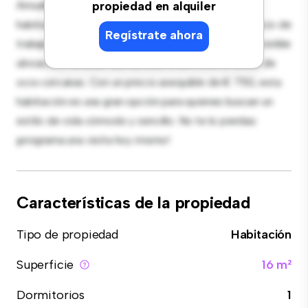
Amueblada con lo esencial para tu disfrute, esta
propiedad en alquiler
habitación proporciona una cama cómoda, un espacio de
Regístrate ahora
trabajo y soluciones de almacenamiento. Con su increíble
ubicación, tendrás fácil acceso a servicios y zonas de
ocio cercanas. Con un precio asequible de € 750, esta
habitación es una gran opción para quienes buscan un
estilo de vida cómodo y sencillo. No te lo pierdas:
¡programa una visita hoy mismo!
Características de la propiedad
Tipo de propiedad
Habitación
Superficie
16 m²
Dormitorios
1