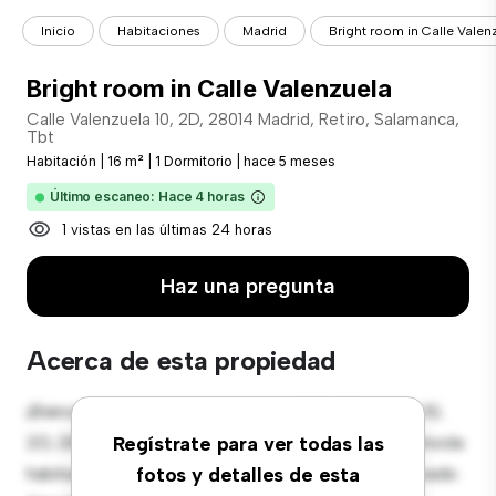
Inicio
Habitaciones
Madrid
Bright room in Calle Valen
Bright room in Calle Valenzuela
Calle Valenzuela 10, 2D, 28014 Madrid, Retiro, Salamanca,
Tbt
Habitación
|
16 m²
|
1 Dormitorio
|
hace 5 meses
Último escaneo: Hace 4 horas
1 vistas en las últimas 24 horas
Haz una pregunta
Acerca de esta propiedad
¡Bienvenido a tu nueva estancia en Calle Valenzuela 10,
2D, 28014 Madrid, Retiro, Salamanca, Tbt! Esta cómoda
Regístrate para ver todas las
habitación ofrece un espacio de vida pacífico y privado.
fotos y detalles de esta