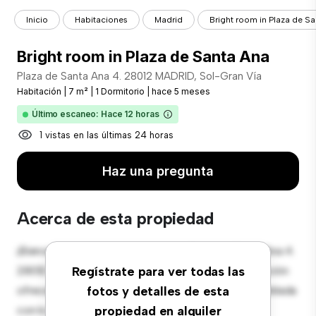
Inicio
Habitaciones
Madrid
Bright room in Plaza de S
Bright room in Plaza de Santa Ana
Plaza de Santa Ana 4. 28012 MADRID, Sol-Gran Vía
Habitación
|
7 m²
|
1 Dormitorio
|
hace 5 meses
Último escaneo: Hace 12 horas
1 vistas en las últimas 24 horas
Haz una pregunta
Acerca de esta propiedad
¡Bienvenido a tu nueva estancia en Plaza de Santa Ana 4.
28012 MADRID, Sol-Gran Vía! Esta cómoda habitación
Regístrate para ver todas las
ofrece un espacio de vida pacífico y privado. Amueblada
fotos y detalles de esta
con lo esencial para tu disfrute, esta habitación
propiedad en alquiler