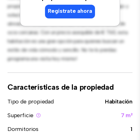
proporciona una cama cómoda, un espacio de trabajo y
Regístrate ahora
soluciones de almacenamiento. Con su increíble
ubicación, tendrás fácil acceso a servicios y zonas de
ocio cercanas. Con un precio asequible de € 760, esta
habitación es una gran opción para quienes buscan un
estilo de vida cómodo y sencillo. No te lo pierdas:
¡programa una visita hoy mismo!
Características de la propiedad
Tipo de propiedad
Habitación
Superficie
7 m²
Dormitorios
1