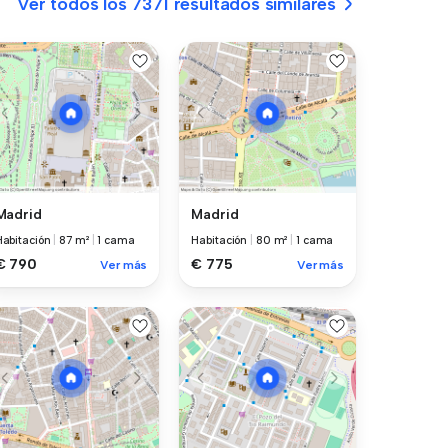
Ver todos los 7371 resultados similares
Madrid
Madrid
Habitación
|
87 m²
|
1 cama
Habitación
|
80 m²
|
1 cama
€ 790
€ 775
Ver más
Ver más