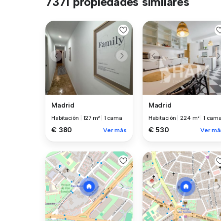
7371 propiedades similares
Madrid
Madrid
Habitación
|
127 m²
|
1 cama
Habitación
|
224 m²
|
1 cam
€ 380
€ 530
Ver más
Ver má