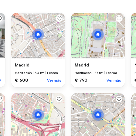
Madrid
Madrid
a
Habitación
|
50 m²
|
1 cama
Habitación
|
87 m²
|
1 cama
€ 600
€ 790
s
Ver más
Ver más