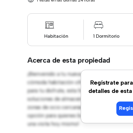
1 vistas en las últimas 24 horas
Habitación
1 Dormitorio
Acerca de esta propiedad
¡Bienvenido a tu nueva estancia en C. de la R
cómoda habitación ofrece un espacio de vid
Regístrate para
para tu disfrute, esta habitación proporcio
detalles de esta
soluciones de almacenamiento. Con su increí
zonas de ocio cercanas. Con un precio asequ
Regís
opción para quienes buscan un estilo de vid
una visita hoy mismo!