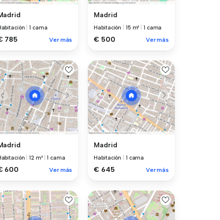
Madrid
Madrid
Habitación
|
1 cama
Habitación
|
15 m²
|
1 cama
€ 785
€ 500
Ver más
Ver más
Madrid
Madrid
Habitación
|
12 m²
|
1 cama
Habitación
|
1 cama
€ 600
€ 645
Ver más
Ver más