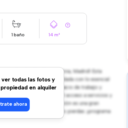
1 baño
14 m²
edondilla, 12, 28005, La Latina, Madrid! Esta
a pacífico y privado. Amueblada con lo esencial
 ver todas las fotos y
na una cama cómoda, un espacio de trabajo y
 propiedad en alquiler
ble ubicación, tendrás fácil acceso a servicios y
ible de € 680, esta habitación es una gran
trate ahora
a cómodo y sencillo. No te lo pierdas: ¡programa