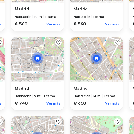
Madrid
Madrid
Habitación
|
10 m²
|
1 cama
Habitación
|
1 cama
€ 560
€ 590
s
Ver más
Ver más
Madrid
Madrid
Habitación
|
9 m²
|
1 cama
Habitación
|
14 m²
|
1 cama
€ 740
€ 650
s
Ver más
Ver más