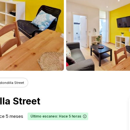
dondilla Street
la Street
ce 5 meses
Último escaneo: Hace 5 horas