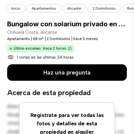
Inicio
Apartamentos
Alicante
2 Dormitorios
Bun
Bungalow con solarium privado en Playa Flamenca. Temporada baja y Vacacional
Orihuela Costa, Alicante
Apartamento
|
68 m²
|
2 Dormitorios
|
hace 5 meses
Último escaneo: Hace 2 horas
1 vistas en las últimas 24 horas
Haz una pregunta
Acerca de esta propiedad
¡Bienvenido a tu nuevo hogar en Orihuela Costa,
Alicante! Este moderno apartamento de 2 habitaciones
Regístrate para ver todas las
ofrece un espacio de vida elegante y acogedor. El
fotos y detalles de esta
diseño diáfano es perfecto para el entretenimiento, y la
propiedad en alquiler