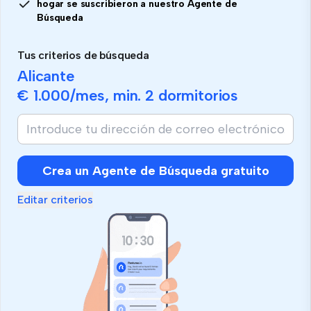
hogar se suscribieron a nuestro Agente de
Búsqueda
Tus criterios de búsqueda
Alicante
€ 1.000
/mes, min.
2 dormitorios
Si
eres
humano,
ignora
Crea un Agente de Búsqueda gratuito
este
campo
Editar criterios