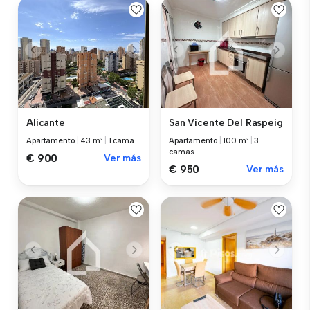
Alicante
San Vicente Del Raspeig
Apartamento
|
43 m²
|
1 cama
Apartamento
|
100 m²
|
3
camas
€ 900
Ver más
€ 950
Ver más