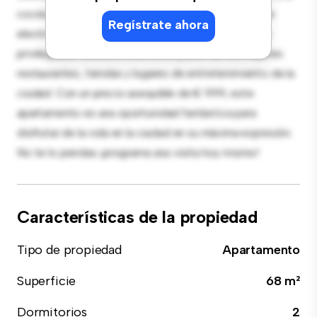
cocina de estilo contemporáneo está equipada con
Regístrate ahora
electrodomésticos de gama alta. Con su ubicación
privilegiada, estarás a solo unos pasos de los mejores
restaurantes, tiendas y lugares de entretenimiento de la
ciudad. Con un precio asequible de € 999, este
apartamento es una oportunidad fantástica para
disfrutar de la vida en la ciudad en su máxima expresión.
No te lo pierdas: ¡programa una visita hoy mismo!
Características de la propiedad
Tipo de propiedad
Apartamento
Superficie
68 m²
Dormitorios
2