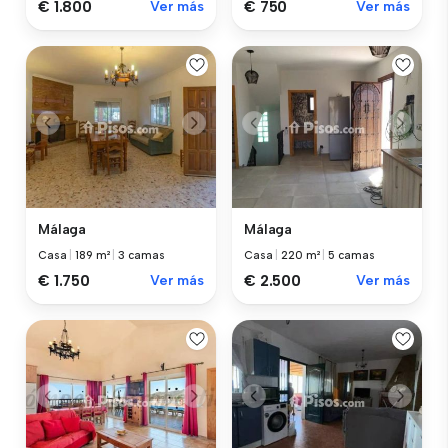
€ 1.800
Ver más
€ 750
Ver más
Málaga
Málaga
Casa
|
189 m²
|
3 camas
Casa
|
220 m²
|
5 camas
€ 1.750
Ver más
€ 2.500
Ver más