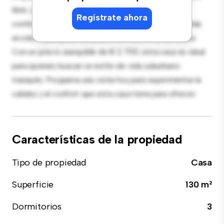
libre, y el interior acogedor proporciona un refugio
Regístrate ahora
confortable. Ubicada en un vecindario familiar, tendrás
acceso a parques, escuelas y servicios comunitarios.
Con un precio asequible de € 2.700, esta casa es ideal
para quienes buscan un estilo de vida suburbano
tranquilo. Programa una visita hoy para experimentar la
calidez y el confort que esta casa tiene para ofrecer.
Características de la propiedad
Tipo de propiedad
Casa
Superficie
130 m²
Dormitorios
3