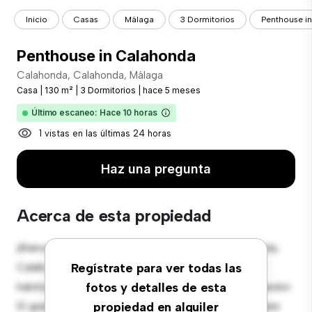
Inicio
Casas
Málaga
3 Dormitorios
Penthouse i
Penthouse in Calahonda
Calahonda, Calahonda, Málaga
Casa
|
130 m²
|
3 Dormitorios
|
hace 5 meses
Último escaneo: Hace 10 horas
1 vistas en las últimas 24 horas
Haz una pregunta
Acerca de esta propiedad
¡Bienvenido a tu nuevo oasis suburbano en Calahonda,
Calahonda, Málaga! Esta preciosa casa de 3
Regístrate para ver todas las
habitaciones ofrece un ambiente espacioso y acogedor.
fotos y detalles de esta
El gran jardín trasero es perfecto para reuniones al aire
propiedad en alquiler