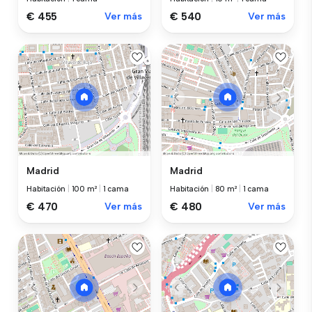
€ 455
Ver más
€ 540
Ver más
Madrid
Madrid
Habitación
|
100 m²
|
1 cama
Habitación
|
80 m²
|
1 cama
€ 470
Ver más
€ 480
Ver más