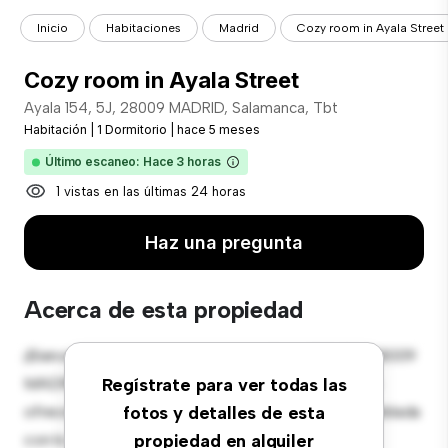
Inicio
Habitaciones
Madrid
Cozy room in Ayala Street
Cozy room in Ayala Street
Ayala 154, 5J, 28009 MADRID, Salamanca, Tbt
Habitación
|
1 Dormitorio
|
hace 5 meses
Último escaneo: Hace 3 horas
1 vistas en las últimas 24 horas
Haz una pregunta
Acerca de esta propiedad
¡Bienvenido a tu nueva estancia en Ayala 154, 5J, 28009
MADRID, Salamanca, Tbt! Esta cómoda habitación
Regístrate para ver todas las
ofrece un espacio de vida pacífico y privado. Amueblada
fotos y detalles de esta
con lo esencial para tu disfrute, esta habitación
propiedad en alquiler