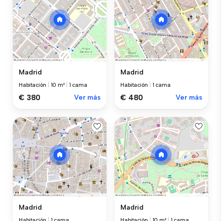
Madrid
Madrid
Habitación
|
10 m²
|
1 cama
Habitación
|
1 cama
€ 380
Ver más
€ 480
Ver más
Madrid
Madrid
Habitación
|
1 cama
Habitación
|
10 m²
|
1 cama