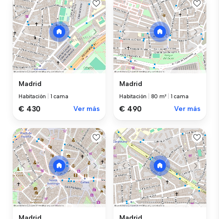
Madrid
Madrid
Habitación
|
1 cama
Habitación
|
80 m²
|
1 cama
€ 430
Ver más
€ 490
Ver más
Madrid
Madrid