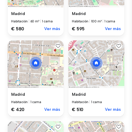
Madrid
Madrid
Habitación
|
60 m²
|
1 cama
Habitación
|
100 m²
|
1 cama
€ 580
Ver más
€ 595
Ver más
Madrid
Madrid
Habitación
|
1 cama
Habitación
|
1 cama
€ 420
Ver más
€ 510
Ver más