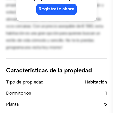
proporciona una cama cómoda, un espacio de trabajo y
Regístrate ahora
soluciones de almacenamiento. Con su increíble
ubicación, tendrás fácil acceso a servicios y zonas de
ocio cercanas. Con un precio asequible de € 580, esta
habitación es una gran opción para quienes buscan un
estilo de vida cómodo y sencillo. No te lo pierdas:
¡programa una visita hoy mismo!
Características de la propiedad
Tipo de propiedad
Habitación
Dormitorios
1
Planta
5