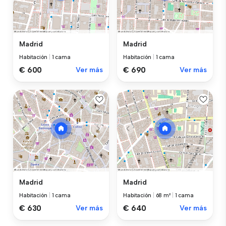
Madrid
Madrid
Habitación
|
1 cama
Habitación
|
1 cama
€ 600
Ver más
€ 690
Ver más
Madrid
Madrid
Habitación
|
1 cama
Habitación
|
68 m²
|
1 cama
€ 630
Ver más
€ 640
Ver más