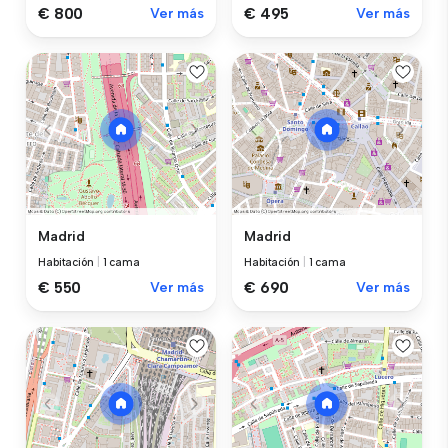
€ 800
Ver más
€ 495
Ver más
Madrid
Madrid
Habitación
|
1 cama
Habitación
|
1 cama
€ 550
Ver más
€ 690
Ver más