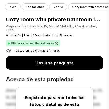
Inicio
Habitaciones
Madrid
Cozy room with private bat
Cozy room with private bathroom in Urgel&nbsp;
Alejandro Sánchez 25, 1A, 28019 MADRID, Carabanchel,
Urgel
Habitación
|
8 m²
|
1 Dormitorio
|
hace 5 meses
Último escaneo: Hace 4 horas
1 vistas en las últimas 24 horas
Haz una pregunta
Acerca de esta propiedad
¡Bienvenido a tu nueva estancia en Alejandro Sánchez 25,
1A, 28019 MADRID, Carabanchel, Urgel! Esta cómoda
Regístrate para ver todas las
habitación ofrece un espacio de vida pacífico y privado.
fotos y detalles de esta