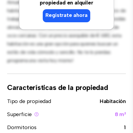
Amueblada con lo esencial para tu disfrute, esta
propiedad en alquiler
habitación proporciona una cama cómoda, un espacio de
Regístrate ahora
trabajo y soluciones de almacenamiento. Con su increíble
ubicación, tendrás fácil acceso a servicios y zonas de
ocio cercanas. Con un precio asequible de € 680, esta
habitación es una gran opción para quienes buscan un
estilo de vida cómodo y sencillo. No te lo pierdas:
¡programa una visita hoy mismo!
Características de la propiedad
Tipo de propiedad
Habitación
Superficie
8 m²
Dormitorios
1