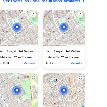
Ver todos los 3650 resultados similares
Sant Cugat Del Vallès
Sant Cugat Del Vallès
Habitación
|
70 m²
|
1 cama
Habitación
|
70 m²
|
1 cama
€ 700
€ 725
Ver más
Ver más