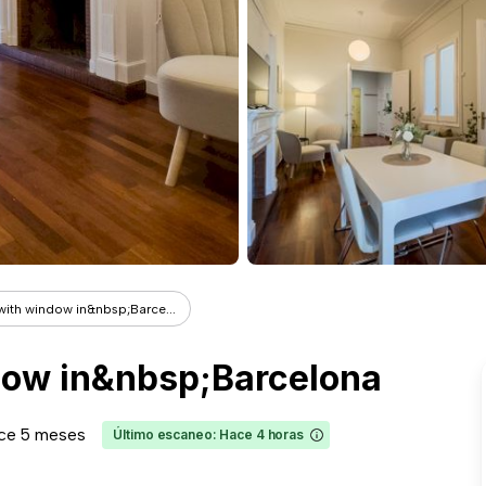
ith window in&nbsp;Barce...
dow in&nbsp;Barcelona
ce 5 meses
Último escaneo: Hace 4 horas