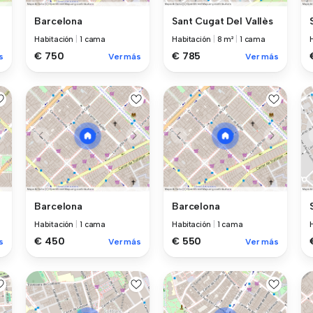
Barcelona
Sant Cugat Del Vallès
Habitación
|
1 cama
Habitación
|
8 m²
|
1 cama
€ 750
€ 785
s
Ver más
Ver más
Barcelona
Barcelona
Habitación
|
1 cama
Habitación
|
1 cama
€ 450
€ 550
s
Ver más
Ver más