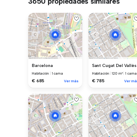
3650 propiedades similares
Barcelona
Sant Cugat Del Vallès
Habitación
|
1 cama
Habitación
|
120 m²
|
1 cama
€ 685
€ 785
Ver más
Ver má