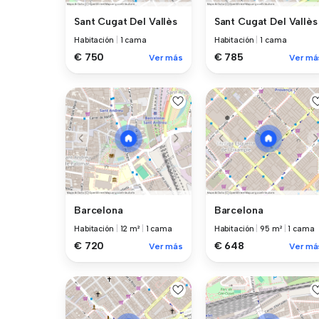
Sant Cugat Del Vallès
Sant Cugat Del Vallès
Habitación
|
1 cama
Habitación
|
1 cama
€ 750
€ 785
Ver más
Ver má
Barcelona
Barcelona
Habitación
|
12 m²
|
1 cama
Habitación
|
95 m²
|
1 cama
€ 720
€ 648
Ver más
Ver má