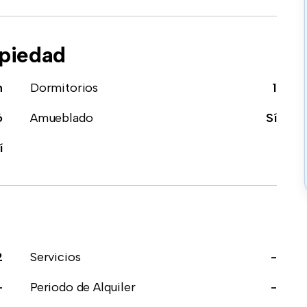
opiedad
n
Dormitorios
1
6
Amueblado
Sí
í
2
Servicios
-
-
Periodo de Alquiler
-