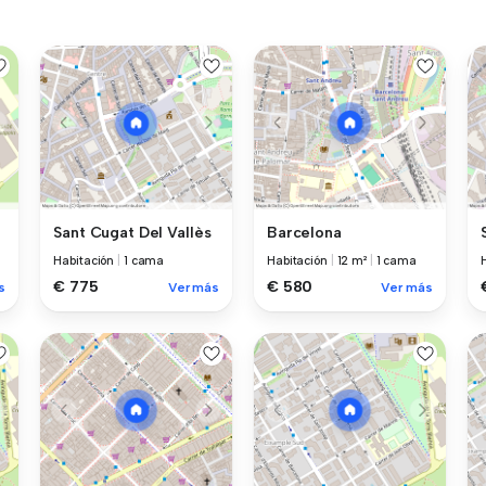
Sant Cugat Del Vallès
Barcelona
Habitación
|
1 cama
Habitación
|
12 m²
|
1 cama
€ 775
€ 580
s
Ver más
Ver más