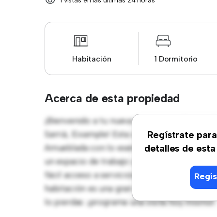
1 vistas en las últimas 24 horas
Habitación
1 Dormitorio
Acerca de esta propiedad
¡Bienvenido a tu nueva estancia en Carrer d
Sarrià, Eixample! Esta cómoda habitación of
Regístrate para
Amueblada con lo esencial para tu disfrute
detalles de esta
un espacio de trabajo y soluciones de almac
fácil acceso a servicios y zonas de ocio ce
Regís
habitación es una gran opción para quienes 
lo pierdas: ¡programa una visita hoy mismo!