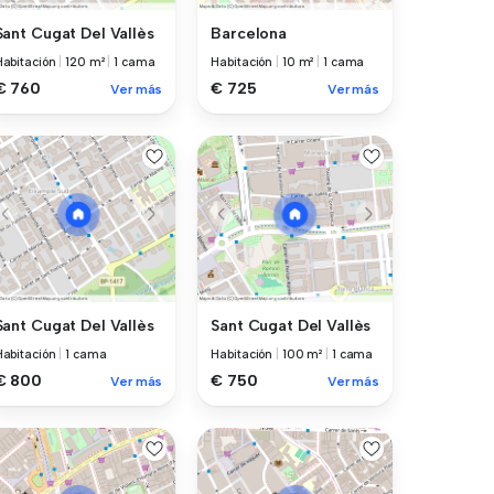
Sant Cugat Del Vallès
Barcelona
Habitación
|
120 m²
|
1 cama
Habitación
|
10 m²
|
1 cama
€ 760
€ 725
Ver más
Ver más
Sant Cugat Del Vallès
Sant Cugat Del Vallès
Habitación
|
1 cama
Habitación
|
100 m²
|
1 cama
€ 800
€ 750
Ver más
Ver más