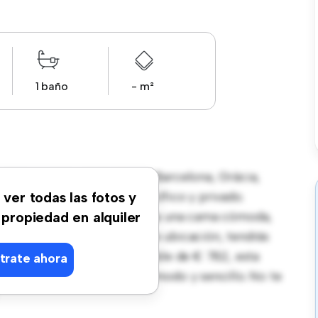
1 baño
- m²
e Balmes 206, 6º 1ª, 08006 Barcelona, Gràcia,
rece un espacio de vida pacífico y privado.
 ver todas las fotos y
, esta habitación proporciona una cama cómoda,
 propiedad en alquiler
enamiento. Con su increíble ubicación, tendrás
rcanas. Con un precio asequible de € 782, esta
trate ahora
buscan un estilo de vida cómodo y sencillo. No te