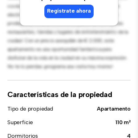
cocina de estilo contemporáneo está equipada con
Regístrate ahora
electrodomésticos de gama alta. Con su ubicación
privilegiada, estarás a solo unos pasos de los mejores
restaurantes, tiendas y lugares de entretenimiento de la
ciudad. Con un precio asequible de € 2.000, este
apartamento es una oportunidad fantástica para
disfrutar de la vida en la ciudad en su máxima expresión.
No te lo pierdas: ¡programa una visita hoy mismo!
Características de la propiedad
Tipo de propiedad
Apartamento
Superficie
110 m²
Dormitorios
4