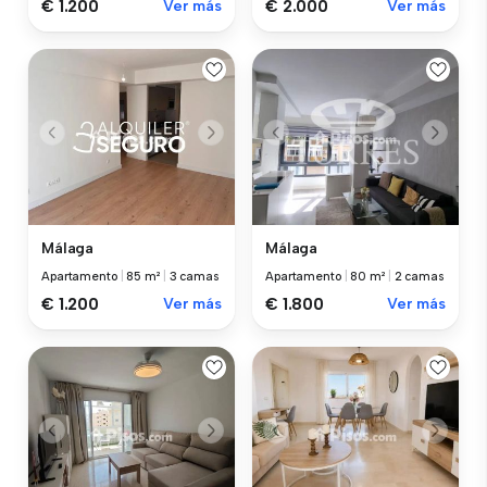
€ 1.200
Ver más
€ 2.000
Ver más
Málaga
Málaga
Apartamento
|
85 m²
|
3 camas
Apartamento
|
80 m²
|
2 camas
€ 1.200
Ver más
€ 1.800
Ver más