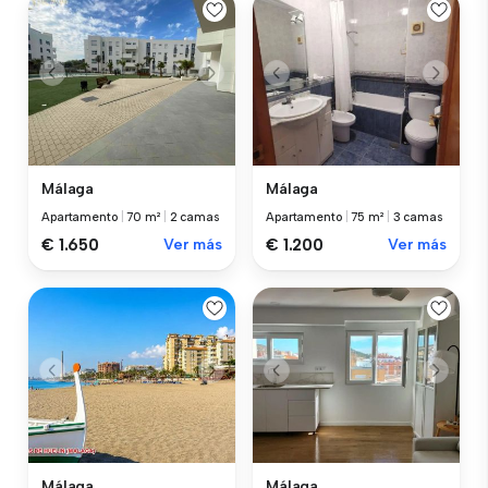
Málaga
Málaga
Apartamento
|
70 m²
|
2 camas
Apartamento
|
75 m²
|
3 camas
€ 1.650
Ver más
€ 1.200
Ver más
Málaga
Málaga