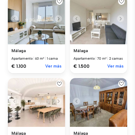
Málaga
Málaga
Apartamento
|
63 m²
|
1 cama
Apartamento
|
70 m²
|
2 camas
€ 1.100
Ver más
€ 1.500
Ver más
Málaga
Málaga