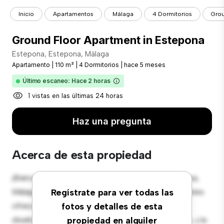
Inicio
Apartamentos
Málaga
4 Dormitorios
Grou
Ground Floor Apartment in Estepona
Estepona, Estepona, Málaga
Apartamento
|
110 m²
|
4 Dormitorios
|
hace 5 meses
Último escaneo: Hace 2 horas
1 vistas en las últimas 24 horas
Haz una pregunta
Acerca de esta propiedad
¡Bienvenido a tu nuevo hogar en Estepona, Estepona,
Málaga! Este moderno apartamento de 4 habitaciones
Regístrate para ver todas las
ofrece un espacio de vida elegante y acogedor. El
fotos y detalles de esta
diseño diáfano es perfecto para el entretenimiento, y la
propiedad en alquiler