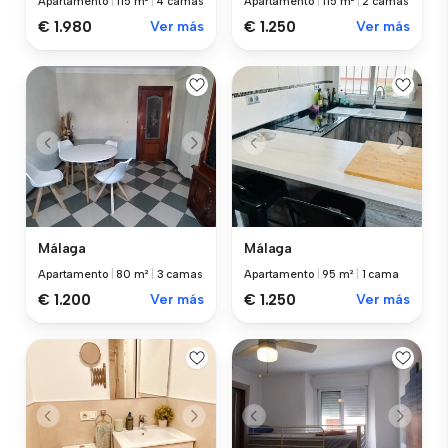
Apartamento
|
115 m²
|
4 camas
Apartamento
|
115 m²
|
2 camas
€ 1.980
Ver más
€ 1.250
Ver más
Málaga
Málaga
Apartamento
|
80 m²
|
3 camas
Apartamento
|
95 m²
|
1 cama
€ 1.200
Ver más
€ 1.250
Ver más