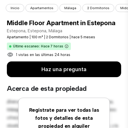
Inicio
Apartamentos
Málaga
2 Dormitorios
Midd
Middle Floor Apartment in Estepona
Estepona, Estepona, Málaga
Apartamento
|
100 m²
|
2 Dormitorios
|
hace 5 meses
Último escaneo: Hace 7 horas
1 vistas en las últimas 24 horas
Haz una pregunta
Acerca de esta propiedad
¡Bienvenido a tu nuevo hogar en Estepona, Estepona,
Málaga! Este moderno apartamento de 2 habitaciones
Regístrate para ver todas las
ofrece un espacio de vida elegante y acogedor. El
fotos y detalles de esta
diseño diáfano es perfecto para el entretenimiento, y la
propiedad en alquiler