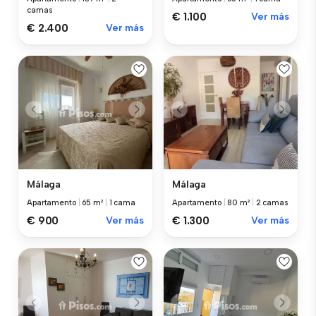
camas
€ 1.100
Ver más
€ 2.400
Ver más
Málaga
Málaga
Apartamento
|
65 m²
|
1 cama
Apartamento
|
80 m²
|
2 camas
€ 900
Ver más
€ 1.300
Ver más