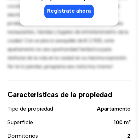
cocina de estilo contemporáneo está equipada con
Regístrate ahora
electrodomésticos de gama alta. Con su ubicación
privilegiada, estarás a solo unos pasos de los mejores
restaurantes, tiendas y lugares de entretenimiento de la
ciudad. Con un precio asequible de € 2.500, este
apartamento es una oportunidad fantástica para
disfrutar de la vida en la ciudad en su máxima expresión.
No te lo pierdas: ¡programa una visita hoy mismo!
Características de la propiedad
Tipo de propiedad
Apartamento
Superficie
100 m²
Dormitorios
2