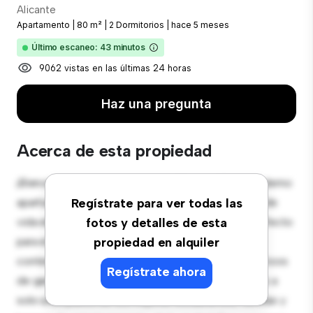
Alicante
Apartamento
|
80 m²
|
2 Dormitorios
|
hace 5 meses
Último escaneo: 43 minutos
9062 vistas en las últimas 24 horas
Haz una pregunta
Acerca de esta propiedad
¡Bienvenido a tu nuevo hogar en Alicante! Este moderno
apartamento de 2 habitaciones ofrece un espacio de
Regístrate para ver todas las
vida elegante y acogedor. El diseño diáfano es perfecto
fotos y detalles de esta
para el entretenimiento, y la cocina de estilo
propiedad en alquiler
contemporáneo está equipada con electrodomésticos
Regístrate ahora
de gama alta. Con su ubicación privilegiada, estarás a
solo unos pasos de los mejores restaurantes, tiendas y