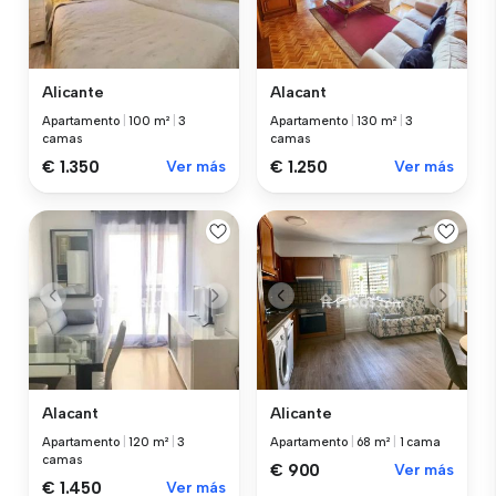
Alicante
Alacant
Apartamento
|
100 m²
|
3
Apartamento
|
130 m²
|
3
camas
camas
€ 1.350
Ver más
€ 1.250
Ver más
Alacant
Alicante
Apartamento
|
120 m²
|
3
Apartamento
|
68 m²
|
1 cama
camas
€ 900
Ver más
€ 1.450
Ver más