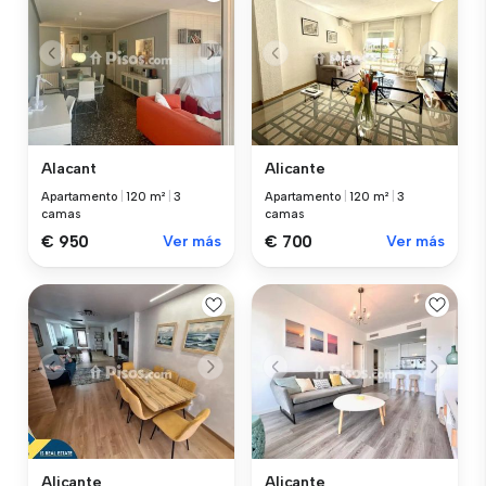
Alacant
Alicante
Apartamento
|
120 m²
|
3
Apartamento
|
120 m²
|
3
camas
camas
€ 950
Ver más
€ 700
Ver más
Alicante
Alicante