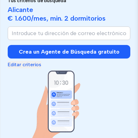
Tus criterios de búsqueda
Alicante
€ 1.600
/mes, min.
2 dormitorios
Si
eres
humano,
ignora
Crea un Agente de Búsqueda gratuito
este
campo
Editar criterios