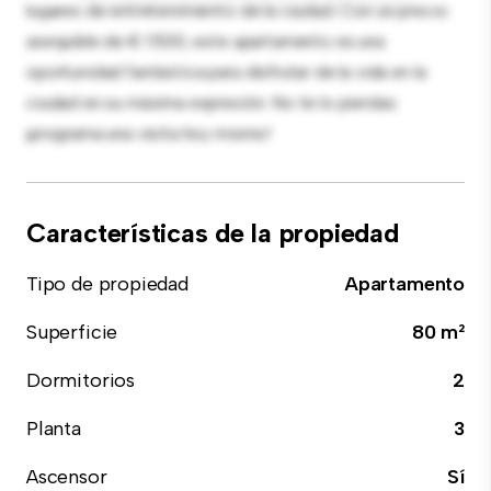
lugares de entretenimiento de la ciudad. Con un precio
asequible de € 1.500, este apartamento es una
oportunidad fantástica para disfrutar de la vida en la
ciudad en su máxima expresión. No te lo pierdas:
¡programa una visita hoy mismo!
Características de la propiedad
Tipo de propiedad
Apartamento
Superficie
80 m²
Dormitorios
2
Planta
3
Ascensor
Sí