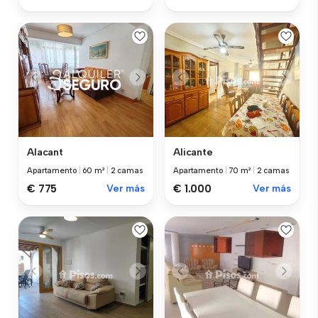
Alacant
Alicante
Apartamento
|
60 m²
|
2 camas
Apartamento
|
70 m²
|
2 camas
€ 775
Ver más
€ 1.000
Ver más