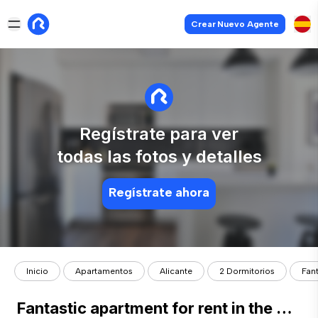
Crear Nuevo Agente
Regístrate para ver
todas las fotos y detalles
Regístrate ahora
Inicio
Apartamentos
Alicante
2 Dormitorios
Fant
Fantastic apartment for rent in the are of Market in Alicante