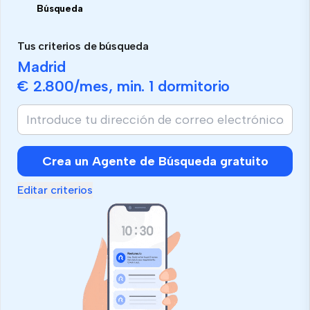
Búsqueda
Tus criterios de búsqueda
Madrid
€ 2.800
/mes, min.
1 dormitorio
Si
eres
humano,
ignora
Crea un Agente de Búsqueda gratuito
este
campo
Editar criterios