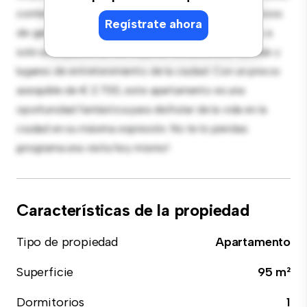
contemporáneo está equipada con electrodomésticos
Regístrate ahora
de gama alta. Con su ubicación privilegiada, estarás a
solo unos pasos de los mejores restaurantes, tiendas y
lugares de entretenimiento de la ciudad. Con un precio
asequible de € 2.700, este apartamento es una
oportunidad fantástica para disfrutar de la vida en la
ciudad en su máxima expresión. No te lo pierdas:
¡programa una visita hoy mismo!
Características de la propiedad
Tipo de propiedad
Apartamento
Superficie
95 m²
Dormitorios
1