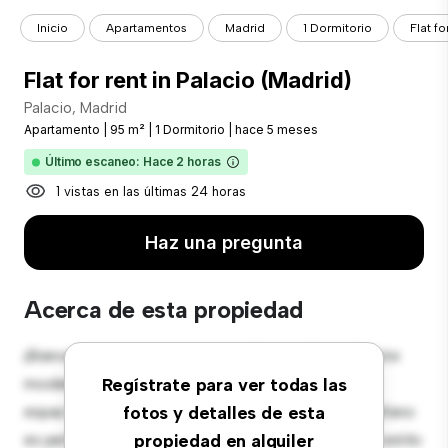
Inicio
Apartamentos
Madrid
1 Dormitorio
Flat fo
Flat for rent in Palacio (Madrid)
Palacio, Madrid
Apartamento
|
95 m²
|
1 Dormitorio
|
hace 5 meses
Último escaneo: Hace 2 horas
1 vistas en las últimas 24 horas
Haz una pregunta
Acerca de esta propiedad
¡Bienvenido a tu nuevo hogar en Palacio, Madrid! Este
moderno apartamento de 1 habitaciones ofrece un
Regístrate para ver todas las
espacio de vida elegante y acogedor. El diseño diáfano
fotos y detalles de esta
es perfecto para el entretenimiento, y la cocina de estilo
propiedad en alquiler