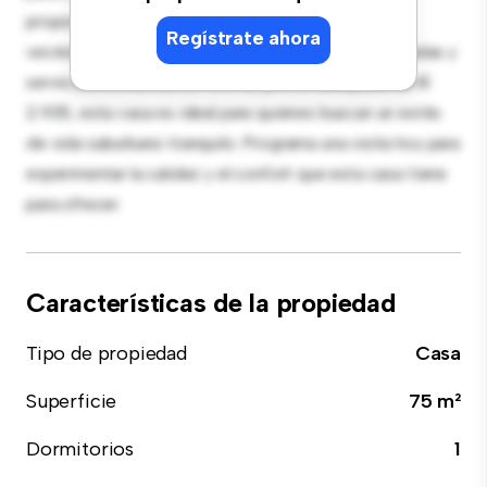
proporciona un refugio confortable. Ubicada en un
Regístrate ahora
vecindario familiar, tendrás acceso a parques, escuelas y
servicios comunitarios. Con un precio asequible de €
2.935, esta casa es ideal para quienes buscan un estilo
de vida suburbano tranquilo. Programa una visita hoy para
experimentar la calidez y el confort que esta casa tiene
para ofrecer.
Características de la propiedad
Tipo de propiedad
Casa
Superficie
75 m²
Dormitorios
1