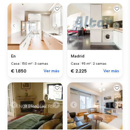
En
Madrid
Casa
|
150 m²
|
3 camas
Casa
|
95 m²
|
2 camas
€ 1.850
Ver más
€ 2.225
Ver más