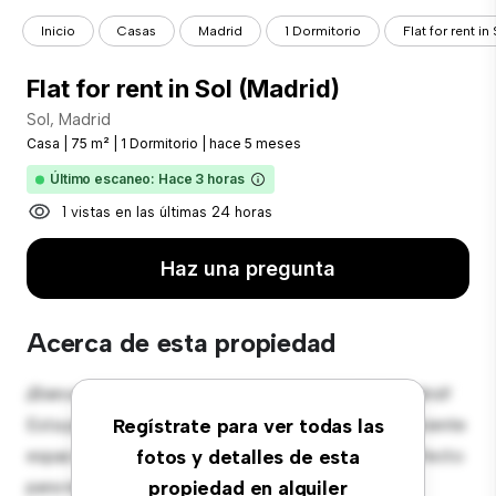
Inicio
Casas
Madrid
1 Dormitorio
Flat for rent i
Flat for rent in Sol (Madrid)
Sol, Madrid
Casa
|
75 m²
|
1 Dormitorio
|
hace 5 meses
Último escaneo: Hace 3 horas
1 vistas en las últimas 24 horas
Haz una pregunta
Acerca de esta propiedad
¡Bienvenido a tu nuevo oasis suburbano en Sol, Madrid!
Esta preciosa casa de 1 habitaciones ofrece un ambiente
Regístrate para ver todas las
espacioso y acogedor. El gran jardín trasero es perfecto
fotos y detalles de esta
para reuniones al aire libre, y el interior acogedor
propiedad en alquiler