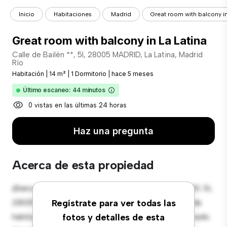
Inicio
Habitaciones
Madrid
Great room with balcony in
Great room with balcony in La Latina
Calle de Bailén **, 5I, 28005 MADRID, La Latina, Madrid
Río
Habitación
|
14 m²
|
1 Dormitorio
|
hace 5 meses
Último escaneo: 44 minutos
0 vistas en las últimas 24 horas
Haz una pregunta
Acerca de esta propiedad
¡Bienvenido a tu nueva estancia en Calle de Bailén 39, 5I,
28005 MADRID, La Latina, Madrid Río! Esta cómoda
Regístrate para ver todas las
habitación ofrece un espacio de vida pacífico y privado.
fotos y detalles de esta