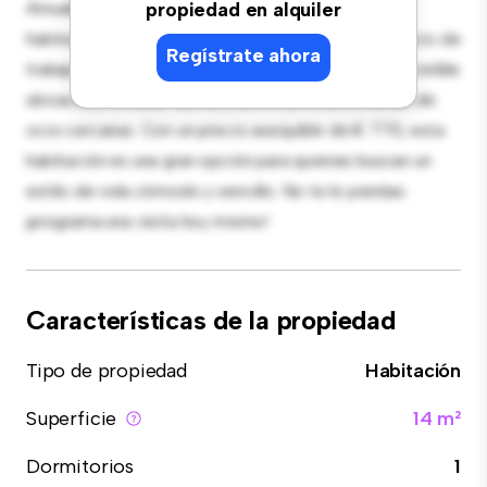
Amueblada con lo esencial para tu disfrute, esta
propiedad en alquiler
habitación proporciona una cama cómoda, un espacio de
Regístrate ahora
trabajo y soluciones de almacenamiento. Con su increíble
ubicación, tendrás fácil acceso a servicios y zonas de
ocio cercanas. Con un precio asequible de € 770, esta
habitación es una gran opción para quienes buscan un
estilo de vida cómodo y sencillo. No te lo pierdas:
¡programa una visita hoy mismo!
Características de la propiedad
Tipo de propiedad
Habitación
Superficie
14 m²
Dormitorios
1