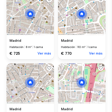
Madrid
Madrid
Habitación
|
8 m²
|
1 cama
Habitación
|
110 m²
|
1 cama
€ 725
Ver más
€ 770
Ver más
Madrid
Madrid