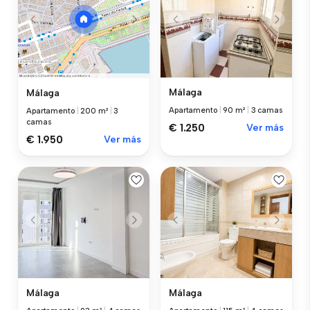
Málaga
Málaga
Apartamento
|
90 m²
|
3 camas
Apartamento
|
200 m²
|
3
camas
€ 1.250
Ver más
€ 1.950
Ver más
Málaga
Málaga