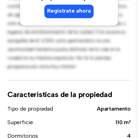
contemporáneo está equipada con electrodomésticos
Regístrate ahora
de gama alta. Con su ubicación privilegiada, estarás a
solo unos pasos de los mejores restaurantes, tiendas y
lugares de entretenimiento de la ciudad. Con un precio
asequible de € 2.000, este apartamento es una
oportunidad fantástica para disfrutar de la vida en la
ciudad en su máxima expresión. No te lo pierdas:
¡programa una visita hoy mismo!
Características de la propiedad
Tipo de propiedad
Apartamento
Superficie
110 m²
Dormitorios
4