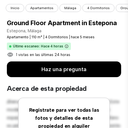
Inicio
Apartamentos
Málaga
4 Dormitorios
Grou
Ground Floor Apartment in Estepona
Estepona, Málaga
Apartamento
|
110 m²
|
4 Dormitorios
|
hace 5 meses
Último escaneo: Hace 4 horas
1 vistas en las últimas 24 horas
Haz una pregunta
Acerca de esta propiedad
¡Bienvenido a tu nuevo hogar en Estepona, Málaga! Este
moderno apartamento de 4 habitaciones ofrece un
Regístrate para ver todas las
espacio de vida elegante y acogedor. El diseño diáfano
fotos y detalles de esta
es perfecto para el entretenimiento, y la cocina de estilo
propiedad en alquiler