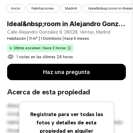
Inicio
Habitaciones
Madrid
Ideal&nbsp;room in Alejan
Ideal&nbsp;room in Alejandro González, Madrid
Calle Alejandro González 8. 28028, Ventas, Madrid
Habitación
|
11 m²
|
1 Dormitorio
|
hace 5 meses
Último escaneo: Hace 2 horas
1 vistas en las últimas 24 horas
Haz una pregunta
Acerca de esta propiedad
¡Bienvenido a tu nueva estancia en Calle Alejandro
González 8. 28028, Ventas, Madrid! Esta cómoda
Regístrate para ver todas las
habitación ofrece un espacio de vida pacífico y privado.
fotos y detalles de esta
Amueblada con lo esencial para tu disfrute, esta
propiedad en alquiler