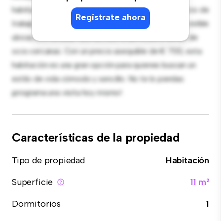
habitación proporciona una cama cómoda, un espacio de
Regístrate ahora
trabajo y soluciones de almacenamiento. Con su increíble
ubicación, tendrás fácil acceso a servicios y zonas de
ocio cercanas. Con un precio asequible de € 700, esta
habitación es una gran opción para quienes buscan un
estilo de vida cómodo y sencillo. No te lo pierdas:
¡programa una visita hoy mismo!
Características de la propiedad
Tipo de propiedad
Habitación
Superficie
11 m²
Dormitorios
1