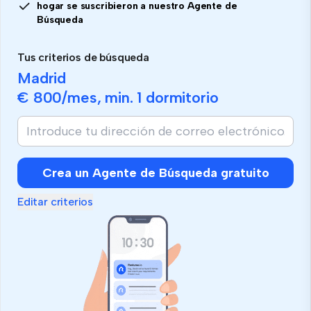
hogar se suscribieron a nuestro Agente de
Búsqueda
Tus criterios de búsqueda
Madrid
€ 800
/mes, min.
1 dormitorio
Si
eres
humano,
ignora
Crea un Agente de Búsqueda gratuito
este
campo
Editar criterios