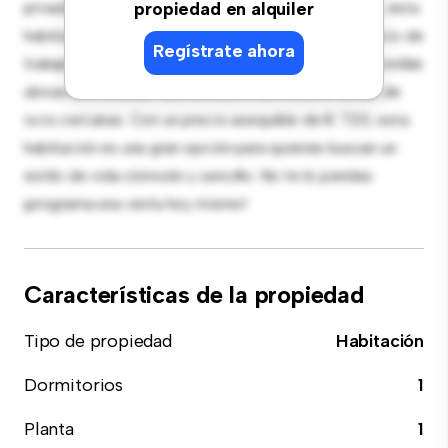
privado. Amueblada con lo esencial para tu disfrute, esta
propiedad en alquiler
habitación proporciona una cama cómoda, un espacio de
Regístrate ahora
trabajo y soluciones de almacenamiento. Con su increíble
ubicación, tendrás fácil acceso a servicios y zonas de
ocio cercanas. Con un precio asequible de € 720, esta
habitación es una gran opción para quienes buscan un
estilo de vida cómodo y sencillo. No te lo pierdas:
¡programa una visita hoy mismo!
Características de la propiedad
Tipo de propiedad
Habitación
Dormitorios
1
Planta
1