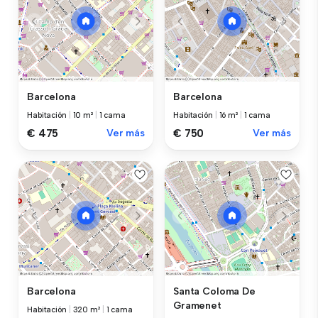
Barcelona
Barcelona
Habitación
|
10 m²
|
1 cama
Habitación
|
16 m²
|
1 cama
€ 475
Ver más
€ 750
Ver más
Barcelona
Santa Coloma De
Gramenet
Habitación
|
320 m²
|
1 cama