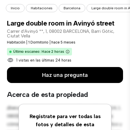
Inicio
Habitaciones
Barcelona
Large double room in A
Large double room in Avinyó street
Carrer d'Avinyó **, 1, 08002 BARCELONA, Barri Gòtic,
Ciutat Vella
Habitación
|
1 Dormitorio
|
hace 5 meses
Último escaneo: Hace 2 horas
1 vistas en las últimas 24 horas
Haz una pregunta
Acerca de esta propiedad
¡Bienvenido a tu nueva estancia en Carrer d'Avinyó 24, 1,
08002 BARCELONA, Barri Gòtic, Ciutat Vella! Esta
Regístrate para ver todas las
cómoda habitación ofrece un espacio de vida pacífico y
fotos y detalles de esta