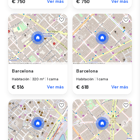
€ 750
Ver más
€ 750
Ver más
Barcelona
Barcelona
Habitación
|
320 m²
|
1 cama
Habitación
|
1 cama
€ 516
Ver más
€ 618
Ver más