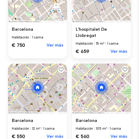
Barcelona
L'hospitalet De
Llobregat
Habitación
|
1 cama
Habitación
|
15 m²
|
1 cama
€ 750
Ver más
€ 659
Ver más
Barcelona
Barcelona
Habitación
|
12 m²
|
1 cama
Habitación
|
105 m²
|
1 cama
€ 550
Ver más
€ 560
Ver más