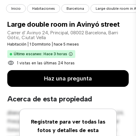
Inicio
Habitaciones
Barcelona
Large double room in A
Large double room in Avinyó street
Carrer d' Avinyo 24, Principal, 08002 Barcelona, Barri
Gòtic, Ciutat Vella
Habitación
|
1 Dormitorio
|
hace 5 meses
Último escaneo: Hace 3 horas
1 vistas en las últimas 24 horas
Haz una pregunta
Acerca de esta propiedad
¡Bienvenido a tu nueva estancia en Carrer d' Avinyo 24,
Principal, 08002 Barcelona, Barri Gòtic, Ciutat Vella!
Regístrate para ver todas las
Esta cómoda habitación ofrece un espacio de vida
fotos y detalles de esta