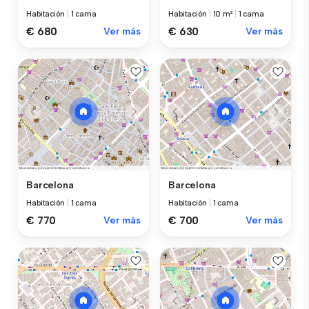
Habitación
|
1 cama
Habitación
|
10 m²
|
1 cama
€ 680
Ver más
€ 630
Ver más
Barcelona
Barcelona
Habitación
|
1 cama
Habitación
|
1 cama
€ 770
Ver más
€ 700
Ver más