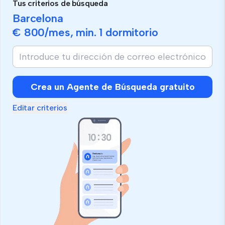
Tus criterios de búsqueda
Barcelona
€ 800
/mes, min.
1 dormitorio
Si
eres
humano,
ignora
Crea un Agente de Búsqueda gratuito
este
campo
Editar criterios