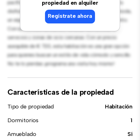
pacífico y privado. Amueblada con lo esencial para tu
propiedad en alquiler
disfrute, esta habitación proporciona una cama cómoda,
Regístrate ahora
un espacio de trabajo y soluciones de almacenamiento.
Con su increíble ubicación, tendrás fácil acceso a
servicios y zonas de ocio cercanas. Con un precio
asequible de € 720, esta habitación es una gran opción
para quienes buscan un estilo de vida cómodo y sencillo.
No te lo pierdas: ¡programa una visita hoy mismo!
Características de la propiedad
Tipo de propiedad
Habitación
Dormitorios
1
Amueblado
Sí