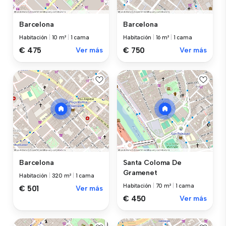
Barcelona
Barcelona
Habitación
|
10 m²
|
1 cama
Habitación
|
16 m²
|
1 cama
€ 475
Ver más
€ 750
Ver más
Barcelona
Santa Coloma De
Gramenet
Habitación
|
320 m²
|
1 cama
Habitación
|
70 m²
|
1 cama
€ 501
Ver más
€ 450
Ver más