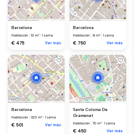
Barcelona
Barcelona
Habitación
|
10 m²
|
1 cama
Habitación
|
16 m²
|
1 cama
€ 475
Ver más
€ 750
Ver más
Barcelona
Santa Coloma De
Gramenet
Habitación
|
320 m²
|
1 cama
Habitación
|
70 m²
|
1 cama
€ 501
Ver más
€ 450
Ver más