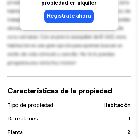
privado. Amueblada con lo esencial para tu disfrute, esta
propiedad en alquiler
habitación proporciona una cama cómoda, un espacio de
Regístrate ahora
trabajo y soluciones de almacenamiento. Con su increíble
ubicación, tendrás fácil acceso a servicios y zonas de
ocio cercanas. Con un precio asequible de € 660, esta
habitación es una gran opción para quienes buscan un
estilo de vida cómodo y sencillo. No te lo pierdas:
¡programa una visita hoy mismo!
Características de la propiedad
Tipo de propiedad
Habitación
Dormitorios
1
Planta
2