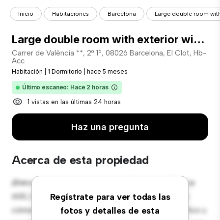
Inicio
Habitaciones
Barcelona
Large double room with 
Large double room with exterior window in Valencia street
Carrer de València **, 2º 1ª, 08026 Barcelona, El Clot, Hb-
Acc
Habitación
|
1 Dormitorio
|
hace 5 meses
Último escaneo: Hace 2 horas
1 vistas en las últimas 24 horas
Haz una pregunta
Acerca de esta propiedad
¡Bienvenido a tu nueva estancia en Carrer de València
600, 2º 1ª, 08026 Barcelona, El Clot, Hb-Acc! Esta
Regístrate para ver todas las
cómoda habitación ofrece un espacio de vida pacífico y
fotos y detalles de esta