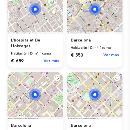
L'hospitalet De
Barcelona
Llobregat
Habitación
|
12 m²
|
1 cama
Habitación
|
15 m²
|
1 cama
€ 550
Ver más
€ 659
Ver más
Barcelona
Barcelona