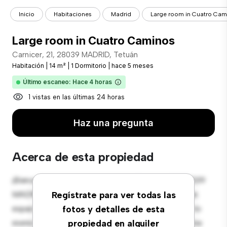
Inicio
Habitaciones
Madrid
Large room in Cuatro Cam
Large room in Cuatro Caminos
Carnicer, 21, 28039 MADRID, Tetuán
Habitación
|
14 m²
|
1 Dormitorio
|
hace 5 meses
Último escaneo: Hace 4 horas
1 vistas en las últimas 24 horas
Haz una pregunta
Acerca de esta propiedad
¡Bienvenido a tu nueva estancia en Carnicer, 21, 28039
MADRID, Tetuán! Esta cómoda habitación ofrece un
Regístrate para ver todas las
espacio de vida pacífico y privado. Amueblada con lo
fotos y detalles de esta
esencial para tu disfrute, esta habitación proporciona
propiedad en alquiler