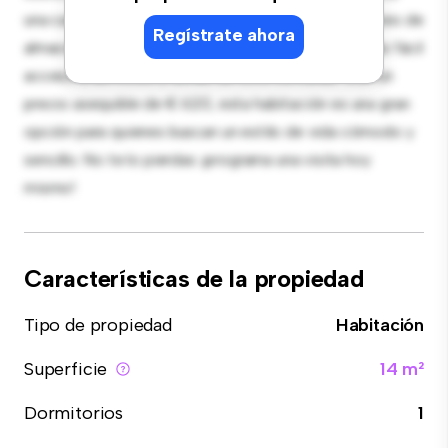
una cama cómoda, un espacio de trabajo y soluciones de
Regístrate ahora
almacenamiento. Con su increíble ubicación, tendrás fácil
acceso a servicios y zonas de ocio cercanas. Con un
precio asequible de € 620, esta habitación es una gran
opción para quienes buscan un estilo de vida cómodo y
sencillo. No te lo pierdas: ¡programa una visita hoy
mismo!
Características de la propiedad
Tipo de propiedad
Habitación
Superficie
14 m²
Dormitorios
1