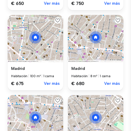
€ 650
Ver más
€ 750
Ver más
Madrid
Madrid
Habitación
|
100 m²
|
1 cama
Habitación
|
8 m²
|
1 cama
€ 675
Ver más
€ 680
Ver más