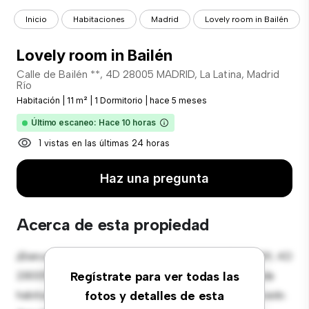
Inicio
Habitaciones
Madrid
Lovely room in Bailén
Lovely room in Bailén
Calle de Bailén **, 4D 28005 MADRID, La Latina, Madrid
Río
Habitación
|
11 m²
|
1 Dormitorio
|
hace 5 meses
Último escaneo: Hace 10 horas
1 vistas en las últimas 24 horas
Haz una pregunta
Acerca de esta propiedad
¡Bienvenido a tu nueva estancia en Calle de Bailén 39, 4D
28005 MADRID, La Latina, Madrid Río! Esta cómoda
Regístrate para ver todas las
habitación ofrece un espacio de vida pacífico y privado.
fotos y detalles de esta