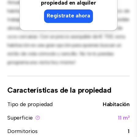
Amueblada con lo esencial para tu disfrute, esta
propiedad en alquiler
habitación proporciona una cama cómoda, un espacio de
Regístrate ahora
trabajo y soluciones de almacenamiento. Con su increíble
ubicación, tendrás fácil acceso a servicios y zonas de
ocio cercanas. Con un precio asequible de € 700, esta
habitación es una gran opción para quienes buscan un
estilo de vida cómodo y sencillo. No te lo pierdas:
¡programa una visita hoy mismo!
Características de la propiedad
Tipo de propiedad
Habitación
Superficie
11 m²
Dormitorios
1