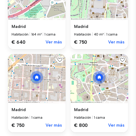
Madrid
Madrid
Habitación
|
164 m²
|
1 cama
Habitación
|
40 m²
|
1 cama
€ 640
Ver más
€ 750
Ver más
Madrid
Madrid
Habitación
|
1 cama
Habitación
|
1 cama
€ 750
Ver más
€ 800
Ver más