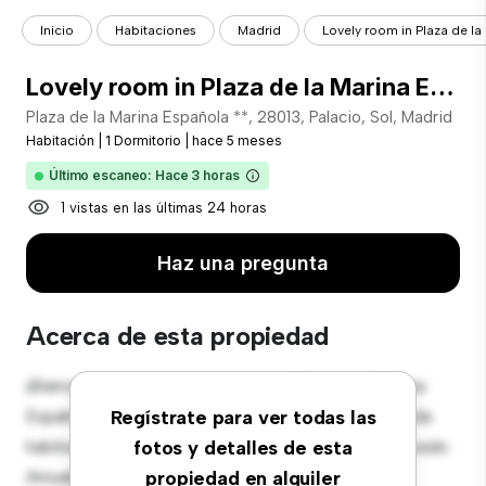
Inicio
Habitaciones
Madrid
Lovely room in Plaza de la 
Lovely room in Plaza de la Marina Española
Plaza de la Marina Española **, 28013, Palacio, Sol, Madrid
Habitación
|
1 Dormitorio
|
hace 5 meses
Último escaneo: Hace 3 horas
1 vistas en las últimas 24 horas
Haz una pregunta
Acerca de esta propiedad
¡Bienvenido a tu nueva estancia en Plaza de la Marina
Española 7, 28013, Palacio, Sol, Madrid! Esta cómoda
Regístrate para ver todas las
habitación ofrece un espacio de vida pacífico y privado.
fotos y detalles de esta
Amueblada con lo esencial para tu disfrute, esta
propiedad en alquiler