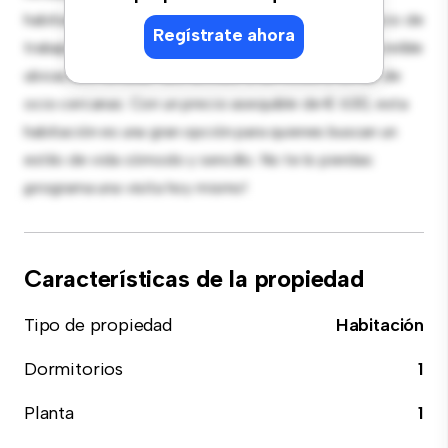
habitación proporciona una cama cómoda, un espacio de
Regístrate ahora
trabajo y soluciones de almacenamiento. Con su increíble
ubicación, tendrás fácil acceso a servicios y zonas de
ocio cercanas. Con un precio asequible de € 630, esta
habitación es una gran opción para quienes buscan un
estilo de vida cómodo y sencillo. No te lo pierdas:
¡programa una visita hoy mismo!
Características de la propiedad
Tipo de propiedad
Habitación
Dormitorios
1
Planta
1