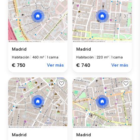
Madrid
Madrid
Habitación
|
460 m²
|
1 cama
Habitación
|
220 m²
|
1 cama
€ 750
Ver más
€ 740
Ver más
Madrid
Madrid