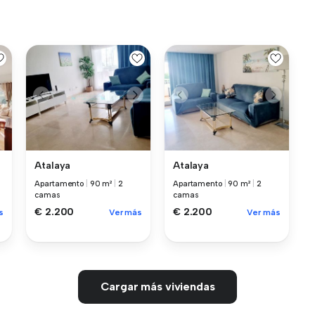
Atalaya
Atalaya
Apartamento
|
90 m²
|
2
Apartamento
|
90 m²
|
2
camas
camas
€ 2.200
€ 2.200
s
Ver más
Ver más
Cargar más viviendas