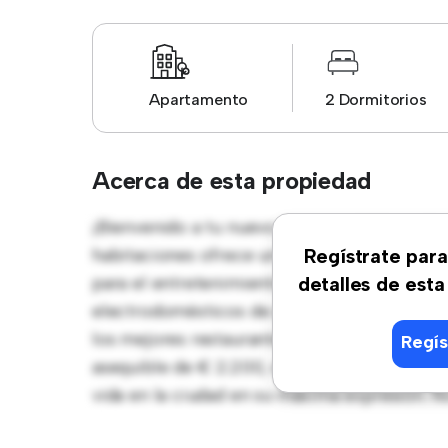
Apartamento
2 Dormitorios
Acerca de esta propiedad
¡Bienvenido a tu nuevo hogar en Málaga, At
habitaciones ofrece un espacio de vida eleg
Regístrate para
para el entretenimiento, y la cocina de es
detalles de esta
electrodomésticos de gama alta. Con su ubic
los mejores restaurantes, tiendas y lugares
Regís
asequible de € 2.200, este apartamento es u
vida en la ciudad en su máxima expresión. N