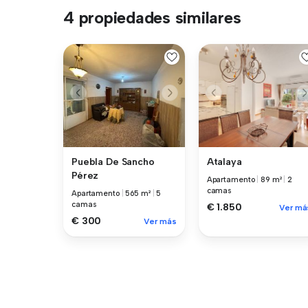
4 propiedades similares
Atalaya
Puebla De Sancho
Pérez
Apartamento
|
89 m²
|
2
camas
Apartamento
|
565 m²
|
5
camas
€ 1.850
Ver má
€ 300
Ver más