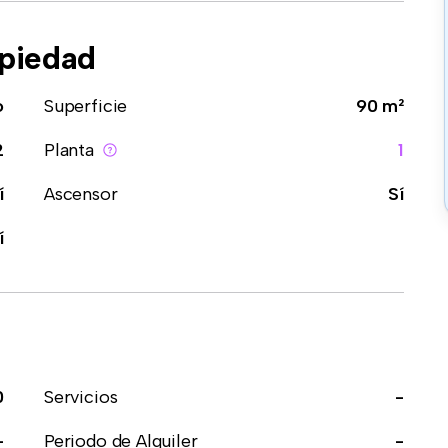
opiedad
o
Superficie
90 m²
2
Planta
1
í
Ascensor
Sí
í
0
Servicios
-
-
Periodo de Alquiler
-