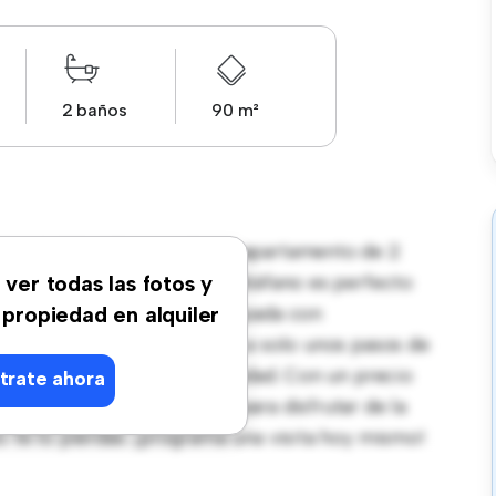
2 baños
90 m²
alaya Isdabe! Este moderno apartamento de 2
ante y acogedor. El diseño diáfano es perfecto
 ver todas las fotos y
tilo contemporáneo está equipada con
 propiedad en alquiler
ación privilegiada, estarás a solo unos pasos de
 de entretenimiento de la ciudad. Con un precio
trate ahora
na oportunidad fantástica para disfrutar de la
o te lo pierdas: ¡programa una visita hoy mismo!