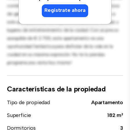
contemporáneo está equipada con electrodomésticos
Regístrate ahora
de gama alta. Con su ubicación privilegiada, estarás a
solo unos pasos de los mejores restaurantes, tiendas y
lugares de entretenimiento de la ciudad. Con un precio
asequible de € 2.700, este apartamento es una
oportunidad fantástica para disfrutar de la vida en la
ciudad en su máxima expresión. No te lo pierdas:
¡programa una visita hoy mismo!
Características de la propiedad
Tipo de propiedad
Apartamento
Superficie
182 m²
Dormitorios
3