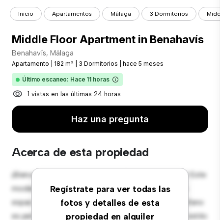
Inicio
Apartamentos
Málaga
3 Dormitorios
Midd
Middle Floor Apartment in Benahavís
Benahavís, Málaga
Apartamento
|
182 m²
|
3 Dormitorios
|
hace 5 meses
Último escaneo: Hace 11 horas
1 vistas en las últimas 24 horas
Haz una pregunta
Acerca de esta propiedad
¡Bienvenido a tu nuevo hogar en Benahavís, Málaga! Este
moderno apartamento de 3 habitaciones ofrece un
Regístrate para ver todas las
espacio de vida elegante y acogedor. El diseño diáfano
fotos y detalles de esta
es perfecto para el entretenimiento, y la cocina de estilo
propiedad en alquiler