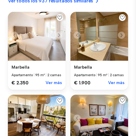
Ver todos los 937 resultados similares
Marbella
Marbella
Apartamento
|
95 m²
|
2 camas
Apartamento
|
95 m²
|
2 camas
€ 2.350
Ver más
€ 1.900
Ver más