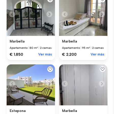
Marbella
Marbella
Apartamento
|
80 m²
|
2 camas
Apartamento
|
95 m²
|
2 camas
€ 1.850
Ver más
€ 2.200
Ver más
Estepona
Marbella