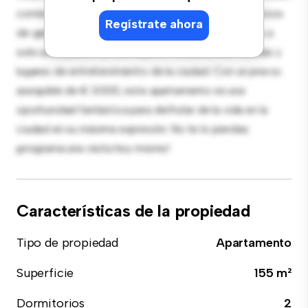
contemporáneo está equipada con electrodomésticos
Regístrate ahora
de gama alta. Con su ubicación privilegiada, estarás a
solo unos pasos de los mejores restaurantes, tiendas y
lugares de entretenimiento de la ciudad. Con un precio
asequible de € 3.000, este apartamento es una
oportunidad fantástica para disfrutar de la vida en la
ciudad en su máxima expresión. No te lo pierdas:
¡programa una visita hoy mismo!
Características de la propiedad
Tipo de propiedad
Apartamento
Superficie
155 m²
Dormitorios
2