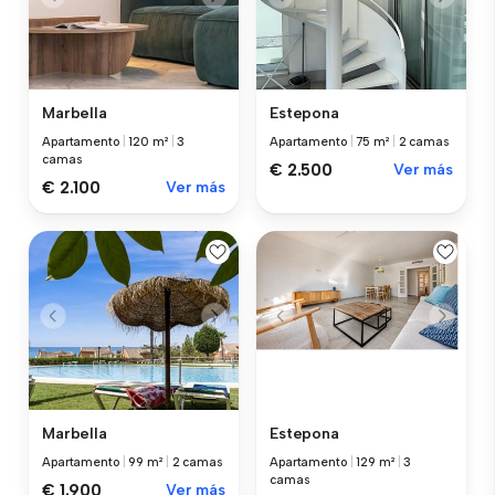
Marbella
Estepona
Apartamento
|
120 m²
|
3
Apartamento
|
75 m²
|
2 camas
camas
€ 2.500
Ver más
€ 2.100
Ver más
Marbella
Estepona
Apartamento
|
99 m²
|
2 camas
Apartamento
|
129 m²
|
3
camas
€ 1.900
Ver más