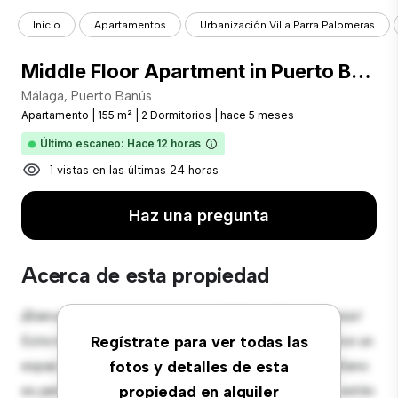
Inicio
Apartamentos
Urbanización Villa Parra Palomeras
Middle Floor Apartment in Puerto Banús
Málaga, Puerto Banús
Apartamento
|
155 m²
|
2 Dormitorios
|
hace 5 meses
Último escaneo: Hace 12 horas
1 vistas en las últimas 24 horas
Haz una pregunta
Acerca de esta propiedad
¡Bienvenido a tu nuevo hogar en Málaga, Puerto Banús!
Este moderno apartamento de 2 habitaciones ofrece un
Regístrate para ver todas las
espacio de vida elegante y acogedor. El diseño diáfano
fotos y detalles de esta
es perfecto para el entretenimiento, y la cocina de estilo
propiedad en alquiler