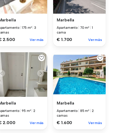
Marbella
Marbella
Apartamento
|
175 m²
|
3
Apartamento
|
70 m²
|
1
camas
cama
€ 2.500
€ 1.700
Ver más
Ver más
Marbella
Marbella
Apartamento
|
95 m²
|
2
Apartamento
|
85 m²
|
2
camas
camas
€ 2.000
€ 1.600
Ver más
Ver más