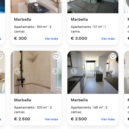
Marbella
Marbella
Apartamento
|
150 m²
|
2
Apartamento
|
117 m²
|
1
camas
cama
€ 300
€ 3.000
s
Ver más
Ver más
Marbella
Marbella
Apartamento
|
100 m²
|
3
Apartamento
|
165 m²
|
3
camas
camas
€ 2.500
€ 2.500
s
Ver más
Ver más