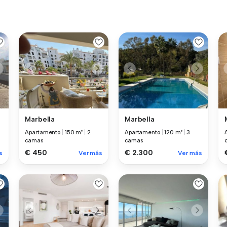
Marbella
Marbella
Apartamento
|
150 m²
|
2
Apartamento
|
120 m²
|
3
camas
camas
€ 450
€ 2.300
s
Ver más
Ver más