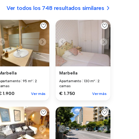
Ver todos los 748 resultados similares
Marbella
Marbella
Apartamento
|
95 m²
|
2
Apartamento
|
130 m²
|
2
camas
camas
€ 1.900
€ 1.750
Ver más
Ver más