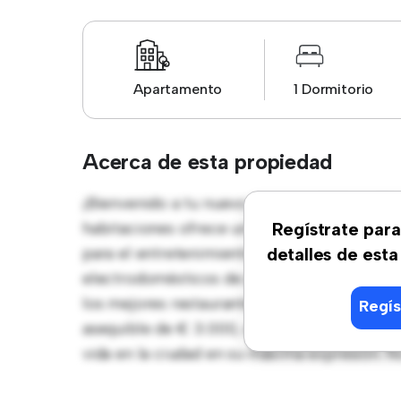
Apartamento
1 Dormitorio
Acerca de esta propiedad
¡Bienvenido a tu nuevo hogar en Málaga, Rí
habitaciones ofrece un espacio de vida eleg
Regístrate para
para el entretenimiento, y la cocina de es
detalles de esta
electrodomésticos de gama alta. Con su ubic
los mejores restaurantes, tiendas y lugares
Regís
asequible de € 3.000, este apartamento es u
vida en la ciudad en su máxima expresión. N