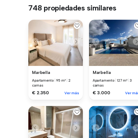
748 propiedades similares
Marbella
Marbella
Apartamento
|
95 m²
|
2
Apartamento
|
127 m²
|
3
camas
camas
€ 2.350
€ 3.000
Ver más
Ver má