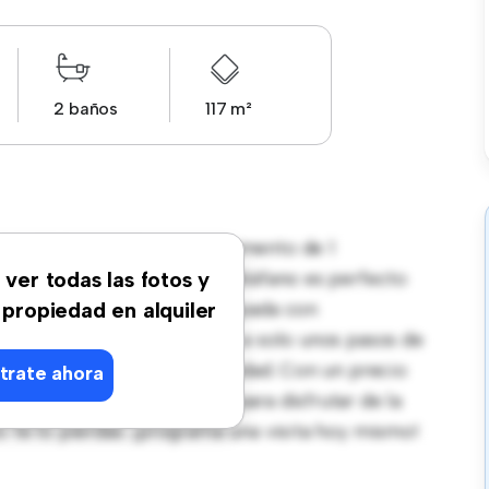
2 baños
117 m²
o Real! Este moderno apartamento de 1
ante y acogedor. El diseño diáfano es perfecto
 ver todas las fotos y
tilo contemporáneo está equipada con
 propiedad en alquiler
ación privilegiada, estarás a solo unos pasos de
 de entretenimiento de la ciudad. Con un precio
trate ahora
na oportunidad fantástica para disfrutar de la
o te lo pierdas: ¡programa una visita hoy mismo!