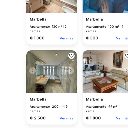
Marbella
Marbella
Apartamento
|
130 m²
|
2
Apartamento
|
100 m²
|
4
camas
camas
€ 1.300
€ 300
Ver más
Ver má
Marbella
Marbella
Apartamento
|
200 m²
|
5
Apartamento
|
99 m²
|
1
camas
cama
€ 2.500
€ 1.800
Ver más
Ver má