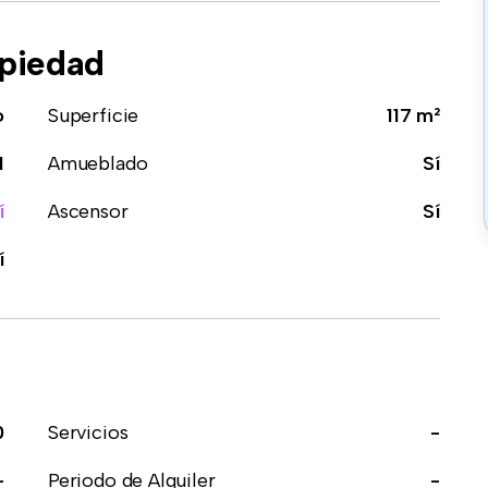
opiedad
o
Superficie
117 m²
1
Amueblado
Sí
í
Ascensor
Sí
í
0
Servicios
-
-
Periodo de Alquiler
-