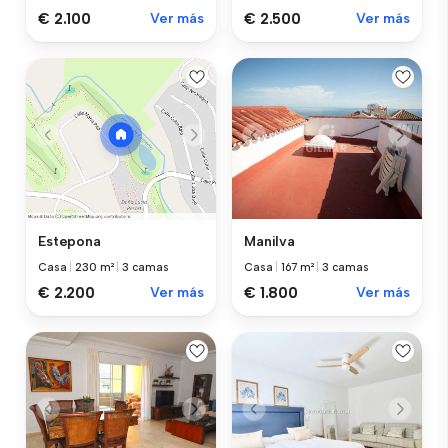
€ 2.100
Ver más
€ 2.500
Ver más
Manilva
Estepona
Casa
|
167 m²
|
3 camas
Casa
|
230 m²
|
3 camas
€ 1.800
Ver más
€ 2.200
Ver más