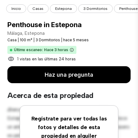
Inicio
Casas
Estepona
3 Dormitorios
Penthouse
Penthouse in Estepona
Málaga, Estepona
Casa
|
100 m²
|
3 Dormitorios
|
hace 5 meses
Último escaneo: Hace 3 horas
1 vistas en las últimas 24 horas
Haz una pregunta
Acerca de esta propiedad
¡Bienvenido a tu nuevo oasis suburbano en Málaga,
Estepona! Esta preciosa casa de 3 habitaciones ofrece
Regístrate para ver todas las
un ambiente espacioso y acogedor. El gran jardín trasero
fotos y detalles de esta
es perfecto para reuniones al aire libre, y el interior
propiedad en alquiler