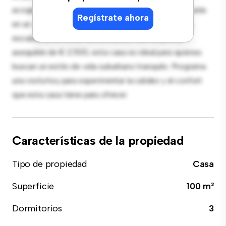
acogedor proporciona un refugio confortable. Ubicada
Regístrate ahora
en un vecindario familiar, tendrás acceso a parques,
escuelas y servicios comunitarios. Con un precio
asequible de € 2.500, esta casa es ideal para quienes
buscan un estilo de vida suburbano tranquilo. Programa
una visita hoy para experimentar la calidez y el confort
que esta casa tiene para ofrecer.
Características de la propiedad
Tipo de propiedad
Casa
Superficie
100 m²
Dormitorios
3