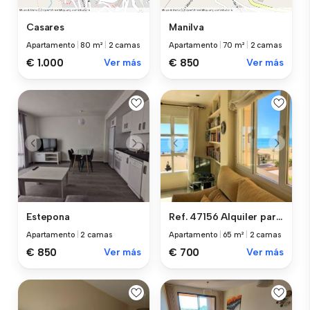
Casares
Manilva
Apartamento
|
80 m²
|
2 camas
Apartamento
|
70 m²
|
2 camas
€ 1.000
Ver más
€ 850
Ver más
Estepona
Ref. 47156 Alquiler para co...
Apartamento
|
2 camas
Apartamento
|
65 m²
|
2 camas
€ 850
Ver más
€ 700
Ver más