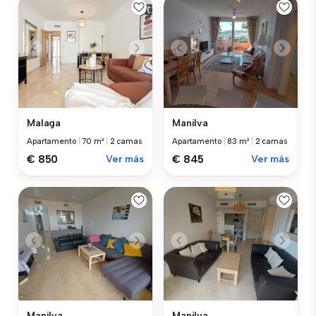
Malaga
Manilva
Apartamento
|
70 m²
|
2 camas
Apartamento
|
83 m²
|
2 camas
€ 850
Ver más
€ 845
Ver más
Manilva
Manilva