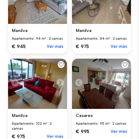
Manilva
Manilva
Apartamento
|
94 m²
|
2 camas
Apartamento
|
84 m²
|
2 camas
€ 945
Ver más
€ 975
Ver más
Manilva
Casares
Apartamento
|
102 m²
|
2
Apartamento
|
95 m²
|
2 camas
camas
€ 995
Ver más
€ 975
Ver más