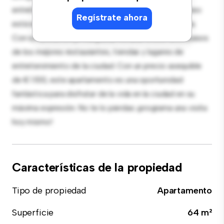
entretenimiento, y la cocina de estilo contemporáneo
Regístrate ahora
está equipada con electrodomésticos de gama alta.
Con su ubicación privilegiada, estarás a solo unos pasos
de los mejores restaurantes, tiendas y lugares de
entretenimiento de la ciudad. Con un precio asequible
de € 1.100, este apartamento es una oportunidad
fantástica para disfrutar de la vida en la ciudad en su
máxima expresión. No te lo pierdas: ¡programa una visita
hoy mismo!
Características de la propiedad
Tipo de propiedad
Apartamento
Superficie
64 m²