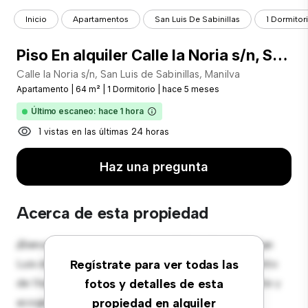
Inicio
Apartamentos
San Luis De Sabinillas
1 Dormitor
Piso En alquiler Calle la Noria s/n, San Luis de Sabinillas, Manilva
Calle la Noria s/n, San Luis de Sabinillas, Manilva
Apartamento
|
64 m²
|
1 Dormitorio
|
hace 5 meses
Último escaneo: hace 1 hora
1 vistas en las últimas 24 horas
Haz una pregunta
Acerca de esta propiedad
¡Bienvenido a tu nuevo hogar en Calle la Noria s/n, San
Luis de Sabinillas, Manilva! Este moderno apartamento
Regístrate para ver todas las
de 1 habitaciones ofrece un espacio de vida elegante y
fotos y detalles de esta
acogedor. El diseño diáfano es perfecto para el
propiedad en alquiler