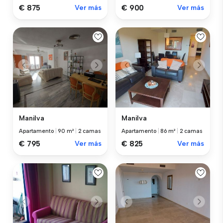
€ 875
Ver más
€ 900
Ver más
Manilva
Manilva
Apartamento
|
90 m²
|
2 camas
Apartamento
|
86 m²
|
2 camas
€ 795
Ver más
€ 825
Ver más