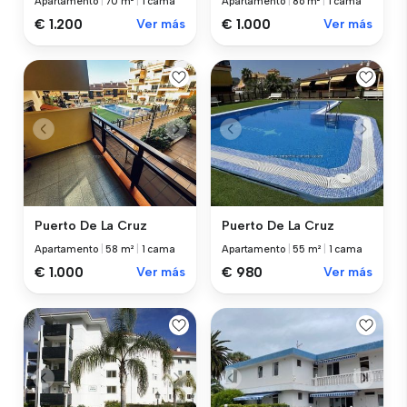
Apartamento
|
70 m²
|
1 cama
Apartamento
|
86 m²
|
1 cama
€ 1.200
Ver más
€ 1.000
Ver más
Puerto De La Cruz
Puerto De La Cruz
Apartamento
|
58 m²
|
1 cama
Apartamento
|
55 m²
|
1 cama
€ 1.000
Ver más
€ 980
Ver más