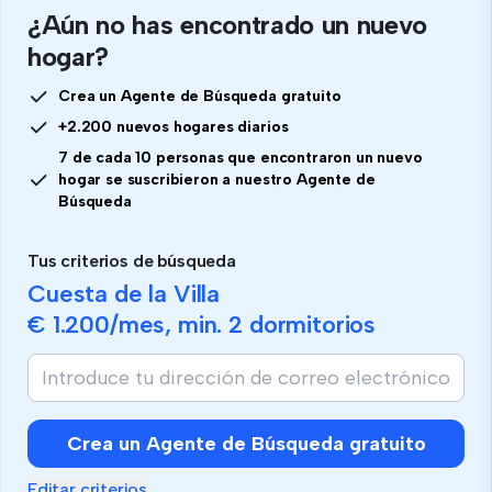
¿Aún no has encontrado un nuevo
hogar?
Crea un Agente de Búsqueda gratuito
+2.200 nuevos hogares diarios
7 de cada 10 personas que encontraron un nuevo
hogar se suscribieron a nuestro Agente de
Búsqueda
Tus criterios de búsqueda
Cuesta de la Villa
€ 1.200
/mes, min.
2 dormitorios
Si
eres
humano,
ignora
Crea un Agente de Búsqueda gratuito
este
campo
Editar criterios