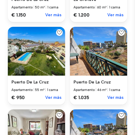
Apartamento
|
50 m²
|
1 cama
Apartamento
|
60 m²
|
1 cama
€ 1.150
Ver más
€ 1.200
Ver más
Puerto De La Cruz
Puerto De La Cruz
Apartamento
|
55 m²
|
1 cama
Apartamento
|
46 m²
|
1 cama
€ 950
Ver más
€ 1.035
Ver más