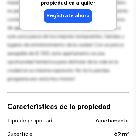
espacio de vida elegante y acogedor. El diseño diáfano
propiedad en alquiler
es perfecto para el entretenimiento, y la cocina de estilo
Regístrate ahora
contemporáneo está equipada con electrodomésticos
de gama alta. Con su ubicación privilegiada, estarás a
solo unos pasos de los mejores restaurantes, tiendas y
lugares de entretenimiento de la ciudad. Con un precio
asequible de € 1.100, este apartamento es una
oportunidad fantástica para disfrutar de la vida en la
ciudad en su máxima expresión. No te lo pierdas:
¡programa una visita hoy mismo!
Características de la propiedad
Tipo de propiedad
Apartamento
Superficie
69 m²