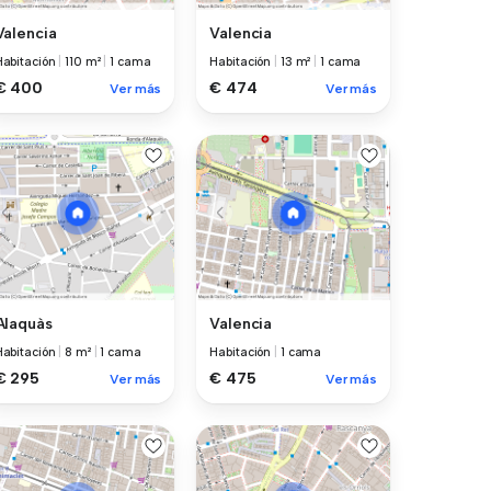
Valencia
Valencia
Habitación
|
110 m²
|
1 cama
Habitación
|
13 m²
|
1 cama
€ 400
€ 474
Ver más
Ver más
Alaquàs
Valencia
Habitación
|
8 m²
|
1 cama
Habitación
|
1 cama
€ 295
€ 475
Ver más
Ver más