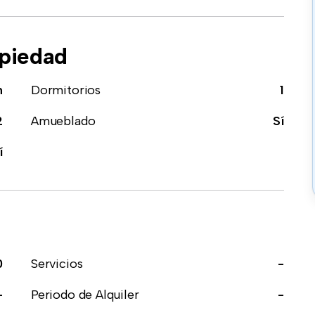
opiedad
n
Dormitorios
1
2
Amueblado
Sí
í
0
Servicios
-
-
Periodo de Alquiler
-