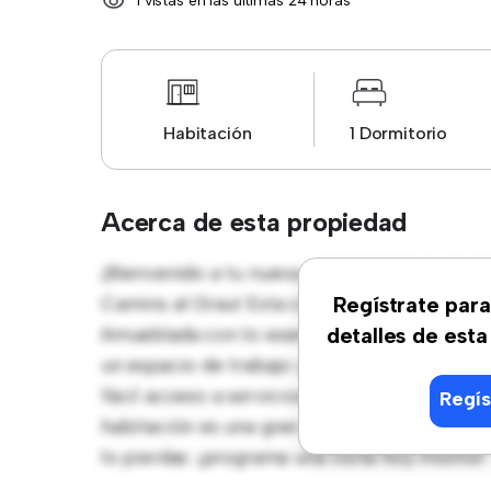
1 vistas en las últimas 24 horas
Habitación
1 Dormitorio
Acerca de esta propiedad
¡Bienvenido a tu nueva estancia en Calle P
Camins al Grau! Esta cómoda habitación ofre
Regístrate para
Amueblada con lo esencial para tu disfrute
detalles de esta
un espacio de trabajo y soluciones de almac
fácil acceso a servicios y zonas de ocio ce
Regís
habitación es una gran opción para quienes 
lo pierdas: ¡programa una visita hoy mismo!