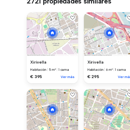
2721 propiedades similares
Xirivella
Xirivella
Habitación
|
5 m²
|
1 cama
Habitación
|
6 m²
|
1 cama
€ 395
€ 295
Ver más
Ver má