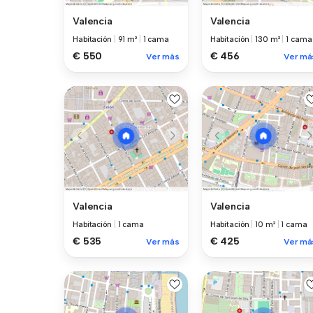
Valencia
Valencia
Habitación
|
91 m²
|
1 cama
Habitación
|
130 m²
|
1 cama
€ 550
€ 456
Ver más
Ver má
Valencia
Valencia
Habitación
|
1 cama
Habitación
|
10 m²
|
1 cama
€ 535
€ 425
Ver más
Ver má