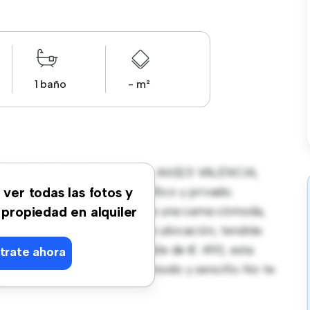
1 baño
- m²
eñarrocha 11, piso 2 puerta 3, 46023 VALENCIA,
ce un espacio de vida pacífico y privado.
 ver todas las fotos y
, esta habitación proporciona una cama cómoda,
 propiedad en alquiler
enamiento. Con su increíble ubicación, tendrás
rcanas. Con un precio asequible de € 490, esta
trate ahora
buscan un estilo de vida cómodo y sencillo. No te