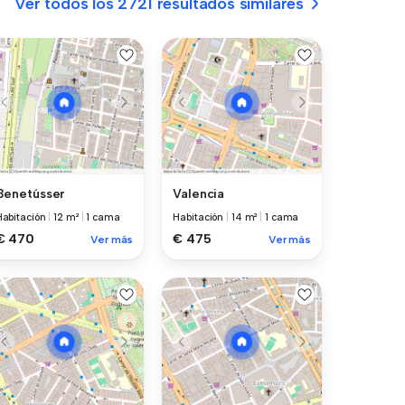
Ver todos los 2721 resultados similares
Benetússer
Valencia
Habitación
|
12 m²
|
1 cama
Habitación
|
14 m²
|
1 cama
€ 470
€ 475
Ver más
Ver más