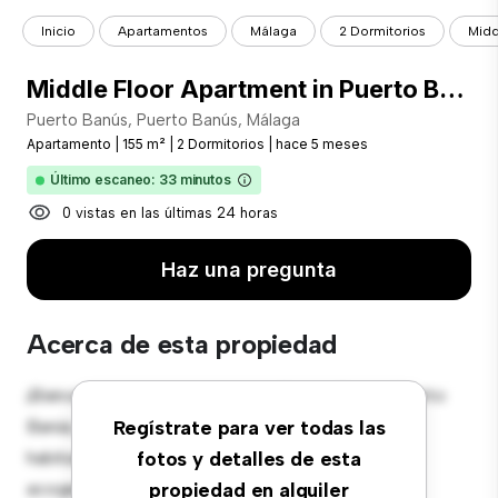
Inicio
Apartamentos
Málaga
2 Dormitorios
Midd
Middle Floor Apartment in Puerto Banús
Puerto Banús, Puerto Banús, Málaga
Apartamento
|
155 m²
|
2 Dormitorios
|
hace 5 meses
Último escaneo: 33 minutos
0 vistas en las últimas 24 horas
Haz una pregunta
Acerca de esta propiedad
¡Bienvenido a tu nuevo hogar en Puerto Banús, Puerto
Banús, Málaga! Este moderno apartamento de 2
Regístrate para ver todas las
habitaciones ofrece un espacio de vida elegante y
fotos y detalles de esta
acogedor. El diseño diáfano es perfecto para el
propiedad en alquiler