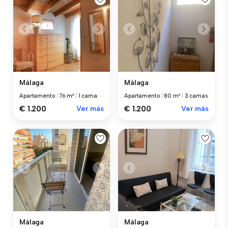
Málaga
Málaga
Apartamento
|
76 m²
|
1 cama
Apartamento
|
80 m²
|
3 camas
€ 1.200
Ver más
€ 1.200
Ver más
Málaga
Málaga