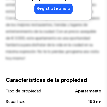
entretenimiento, y la cocina de estilo contemporáneo
Regístrate ahora
está equipada con electrodomésticos de gama alta.
Con su ubicación privilegiada, estarás a solo unos pasos
de los mejores restaurantes, tiendas y lugares de
entretenimiento de la ciudad. Con un precio asequible
de € 3.000, este apartamento es una oportunidad
fantástica para disfrutar de la vida en la ciudad en su
máxima expresión. No te lo pierdas: ¡programa una visita
hoy mismo!
Características de la propiedad
Tipo de propiedad
Apartamento
Superficie
155 m²